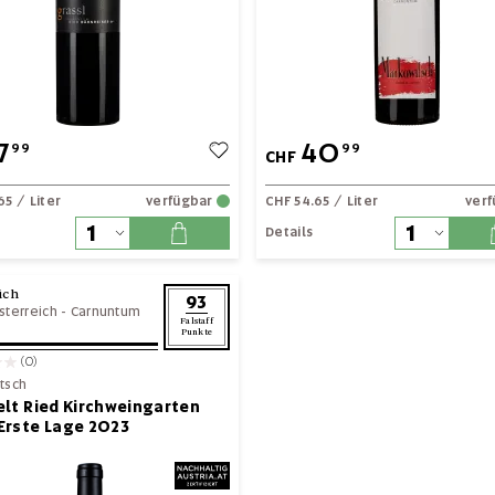
7
40
99
99
CHF
65
/ Liter
verfügbar
CHF 54.65
/ Liter
ver
Details
ich
93
sterreich
-
Carnuntum
Falstaff
Punkte
(0)
tsch
lt Ried Kirchweingarten
Erste Lage 2023