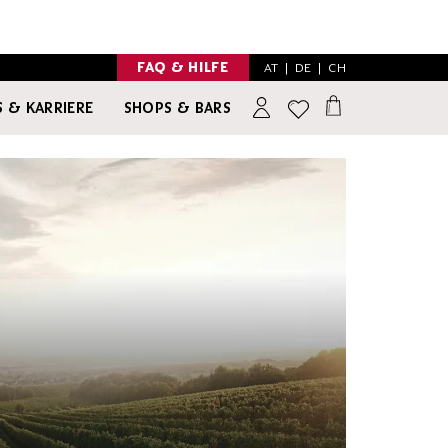
FAQ & HILFE
AT
|
DE
|
CH
 & KARRIERE
SHOPS & BARS
INSPIRATION
NO & LOW ALCOHOL