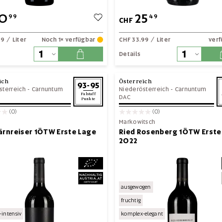
0
25
99
49
CHF
99
/ Liter
Noch 1× verfügbar
CHF 33.99
/ Liter
ver
Details
ich
Österreich
93-95
sterreich
-
Carnuntum
Niederösterreich
-
Carnuntum
Falstaff
DAC
Punkte
(0)
(0)
Markowitsch
ärnreiser 1ÖTW Erste Lage
Ried Rosenberg 1ÖTW Erste
2022
ausgewogen
fruchtig
intensiv
komplex-elegant