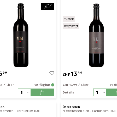
fruchtig
fassgeprägt
6
13
99
49
CHF
65
/ Liter
verfügbar
CHF 17.99
/ Liter
ver
Details
ich
Österreich
sterreich
-
Carnuntum DAC
Niederösterreich
-
Carnuntum DAC