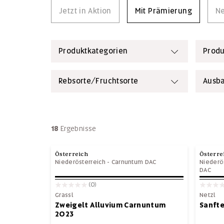
Jetzt in Aktion
Mit Prämierung
Ne
Produktkategorien
Prod
Rebsorte/Fruchtsorte
Ausb
18
Ergebnisse
Österreich
Österre
Niederösterreich
-
Carnuntum DAC
Niederö
DAC
(0)
Grassl
Netzl
Zweigelt Alluvium Carnuntum
Sanft
2023