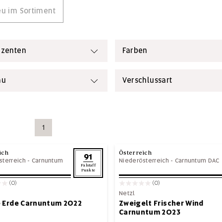
u im Sortiment
uzenten
Farben
au
Verschlussart
1
ich
Österreich
91
sterreich
-
Carnuntum
Niederösterreich
-
Carnuntum DAC
Falstaff
Punkte
(0)
(0)
Netzl
e Erde Carnuntum 2022
Zweigelt Frischer Wind
Carnuntum 2023