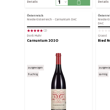
Details
Details
Österreich
Österre
Niederösterreich
-
Carnuntum DAC
Niederö
DAC
(2)
Dorli Muhr
Grassl
Carnuntum 2020
Ried 
ausgewogen
ausgewo
fruchtig
samtig