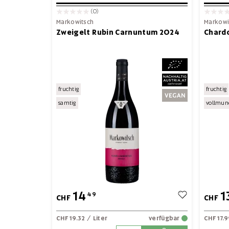
(0)
Markowitsch
Markowi
Zweigelt Rubin Carnuntum 2024
Chard
fruchtig
fruchtig
samtig
vollmun
14
1
49
CHF
CHF
CHF 19.32
/ Liter
verfügbar
CHF 17.