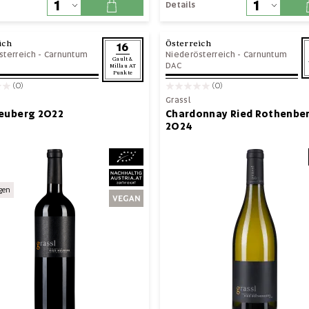
Details
ich
Österreich
16
sterreich
-
Carnuntum
Niederösterreich
-
Carnuntum
Gault &
DAC
Millau AT
Punkte
(0)
(0)
Grassl
Neuberg 2022
Chardonnay Ried Rothenbe
2024
gen