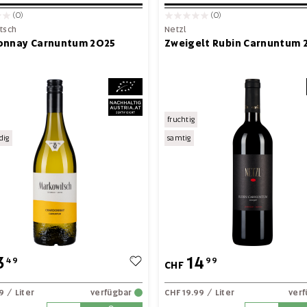
(0)
(0)
tsch
Netzl
onnay Carnuntum 2025
Zweigelt Rubin Carnuntum 
fruchtig
dig
samtig
3
14
49
99
CHF
99
/ Liter
verfügbar
CHF 19.99
/ Liter
ver