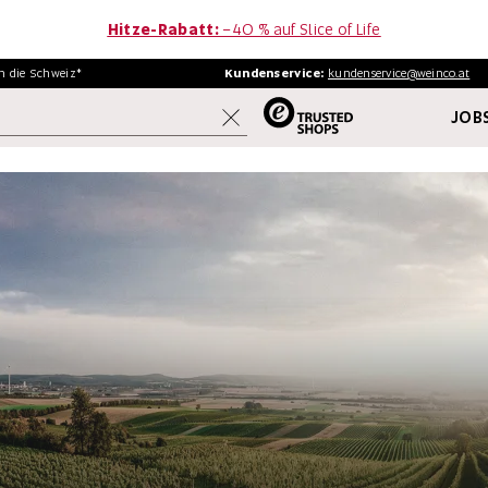
Hitze-Rabatt:
−40 % auf Slice of Life
in
die Schweiz*
Kundenservice:
kundenservice@weinco.at
JOBS
WEINE
FINE WINE
AKTIONEN