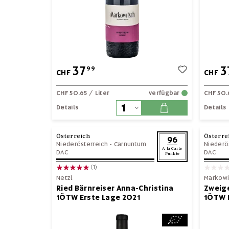
37
3
99
CHF
CHF
CHF 50.65
/ Liter
verfügbar
CHF 50.
Details
Details
Österreich
Österre
96
Niederösterreich
-
Carnuntum
Niederö
A la Carte
DAC
DAC
Punkte
(1)
Netzl
Markowi
Ried Bärnreiser Anna-Christina
Zweige
1ÖTW Erste Lage 2021
1ÖTW 