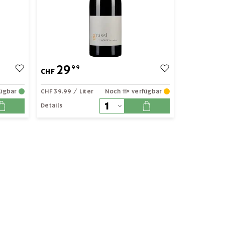
29
99
CHF
fügbar
CHF 39.99
/ Liter
Noch 11× verfügbar
Details