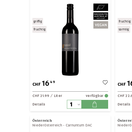
griffig
fruchtig
fruchtig
samtig
16
1
49
CHF
CHF
CHF 21.99
/ Liter
verfügbar
CHF 22.
Details
Details
Österreich
Österre
Niederösterreich
-
Carnuntum DAC
Niederö