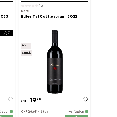
(0)
Netzl
2023
Edles Tal Göttlesbrunn 2022
frisch
samtig
19
99
CHF
fügbar
CHF 26.65
/ Liter
verfügbar