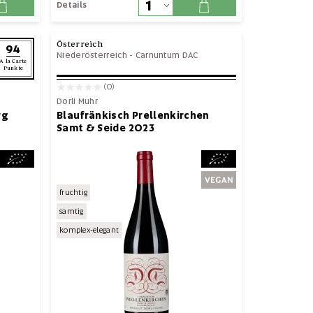
Details
Österreich
94
Niederösterreich
-
Carnuntum DAC
A la Carte
Punkte
(0)
Dorli Muhr
rg
Blaufränkisch Prellenkirchen
Samt & Seide 2023
fruchtig
samtig
komplex-elegant