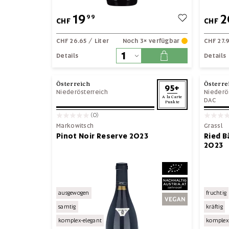
19
2
99
CHF
CHF
CHF 26.65
/ Liter
Noch 3× verfügbar
CHF 27.
Details
Details
Österreich
Österre
95+
Niederösterreich
Niederö
A la Carte
DAC
Punkte
(0)
Markowitsch
Grassl
Pinot Noir Reserve 2023
Ried B
2023
ausgewogen
fruchtig
samtig
kräftig
komplex-elegant
komplex-