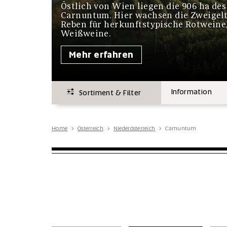
Östlich von Wien liegen die 906 ha de
Carnuntum. Hier wachsen die Zweigelt
Reben für herkunftstypische Rotweine, 
Weißweine.
Mehr erfahren
Information
Sortiment & Filter
Home
Österreich
Niederösterreich
Carnuntum