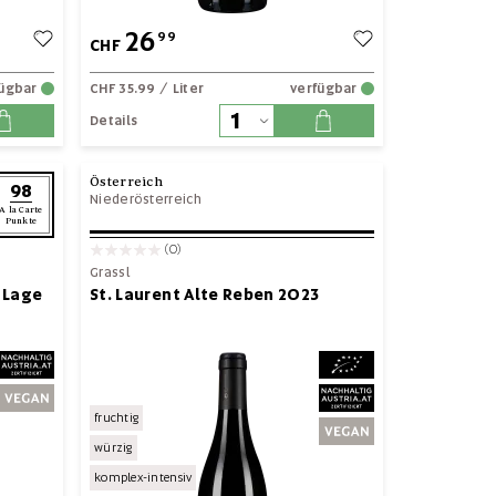
26
99
CHF
fügbar
CHF 35.99
/ Liter
verfügbar
Details
Österreich
98
Niederösterreich
A la Carte
Punkte
(0)
Grassl
 Lage
St. Laurent Alte Reben 2023
fruchtig
würzig
komplex-intensiv