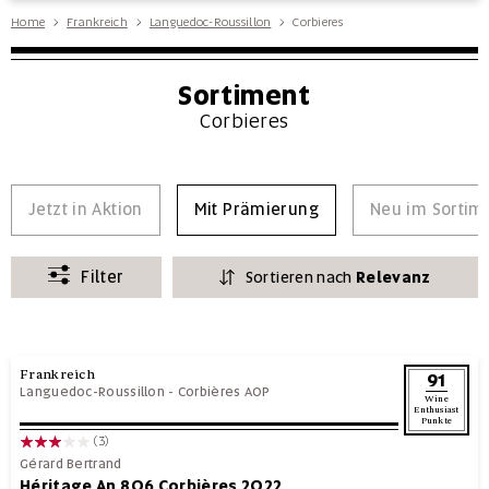
Home
Frankreich
Languedoc-Roussillon
Corbieres
Sortiment
Corbieres
Jetzt in Aktion
Mit Prämierung
Neu im Sortim
Filter
Sortieren nach
Relevanz
Frankreich
91
Languedoc-Roussillon
-
Corbières AOP
Wine
Enthusiast
Punkte
(3)
Gérard Bertrand
Héritage An 806 Corbières 2022