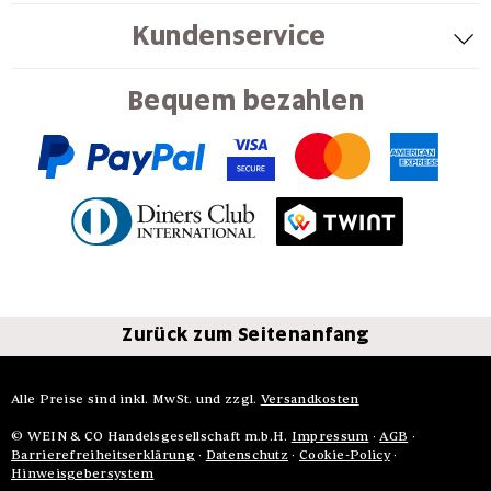
Kundenservice
Bequem bezahlen
Zurück zum Seitenanfang
Alle Preise sind inkl. MwSt. und zzgl.
Versandkosten
© WEIN & CO Handelsgesellschaft m.b.H.
Impressum
·
AGB
·
Barrierefreiheitserklärung
·
Datenschutz
·
Cookie-Policy
·
Hinweisgebersystem