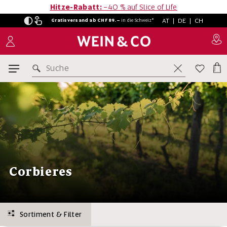
Hitze-Rabatt:
−40 % auf Slice of Life
AT
|
DE
|
CH
Gratisversand ab CHF 89.–
in
die Schweiz*
Suche
Corbieres
Sortiment & Filter