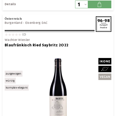
Details
Österreich
96-98
Burgenland
-
Eisenberg DAC
Falstaff
Punkte
(0)
Wachter Wiesler
Blaufränkisch Ried Saybritz 2022
ausgewogen
würzig
komplex-elegant