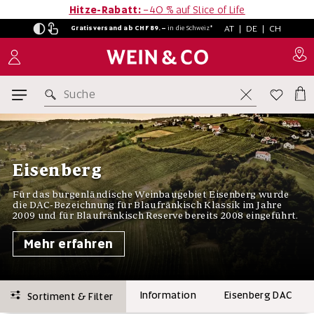
Hitze-Rabatt:
−40 % auf Slice of Life
AT
|
DE
|
CH
Gratisversand ab CHF 89.–
in
die Schweiz*
Suche
Eisenberg
Für das burgenländische Weinbaugebiet Eisenberg wurde
die DAC-Bezeichnung für Blaufränkisch Klassik im Jahre
2009 und für Blaufränkisch Reserve bereits 2008 eingeführt.
Mehr erfahren
Information
Eisenberg DAC
Sortiment & Filter