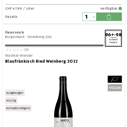
CHF 47.99
/ Liter
verfügbar
Details
Österreich
96+-98
Burgenland
-
Eisenberg DAC
Falstaff
Punkte
(0)
Wachter Wiesler
Blaufränkisch Ried Weinberg 2022
ausgewogen
würzig
komplex-elegant