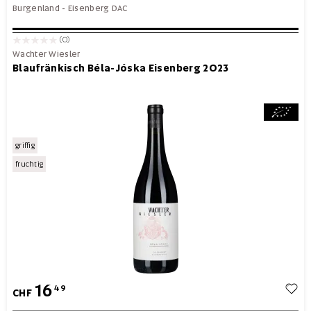
Burgenland
-
Eisenberg DAC
(0)
Wachter Wiesler
Blaufränkisch Béla-Jóska Eisenberg 2023
griffig
fruchtig
16
49
CHF