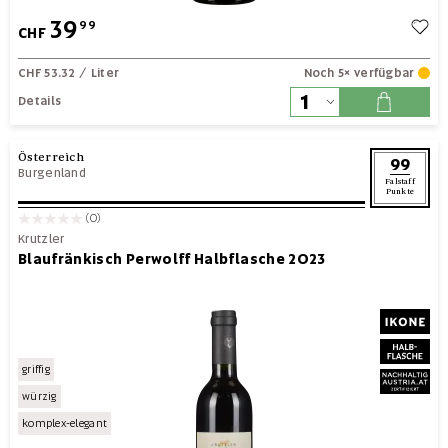
39
99
CHF
CHF 53.32
/ Liter
Noch 5× verfügbar
Details
Österreich
99
Burgenland
Falstaff
Punkte
(0)
Krutzler
Blaufränkisch Perwolff Halbflasche 2023
griffig
würzig
komplex-elegant