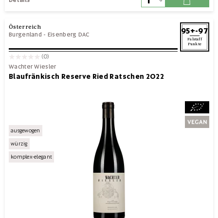
Österreich
95+-97
Burgenland
-
Eisenberg DAC
Falstaff
Punkte
(0)
Wachter Wiesler
Blaufränkisch Reserve Ried Ratschen 2022
ausgewogen
würzig
komplex-elegant