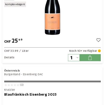
komplex-elegant
25
49
CHF
CHF 33.99
/ Liter
Noch 10× verfügbar
Details
Österreich
Burgenland
-
Eisenberg DAC
(0)
Krutzler
Blaufränkisch Eisenberg 2023