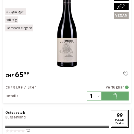
ausgewogen
würzig
komplex-elegant
65
99
CHF
CHF 87.99
/ Liter
verfügbar
Details
Österreich
99
Burgenland
Falstaff
Punkte
(0)