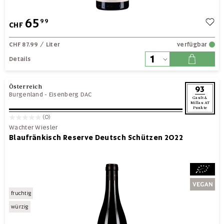
65
99
CHF
CHF 87.99
/ Liter
verfügbar
Details
Österreich
93
Burgenland
-
Eisenberg DAC
Gault &
Millau AT
Punkte
(0)
Wachter Wiesler
Blaufränkisch Reserve Deutsch Schützen 2022
fruchtig
würzig