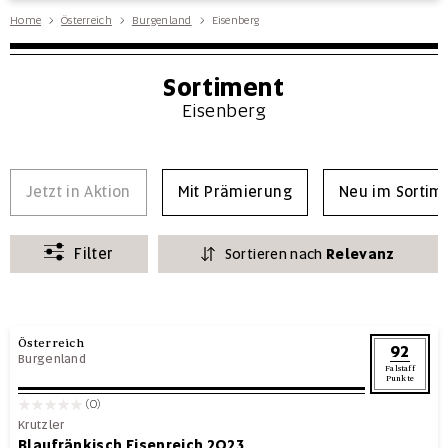
Home
Österreich
Burgenland
Eisenberg
Sortiment
Eisenberg
Jetzt in Aktion
Mit Prämierung
Neu im Sortim
Filter
Sortieren nach
Relevanz
Österreich
92
Burgenland
Falstaff
Punkte
(0)
Krutzler
Blaufränkisch Eisenreich 2023