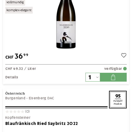
vollmundig
komplex-elegant
36
99
CHF
CHF 49.32
/ Liter
verfügbar
Details
Österreich
95
Burgenland
-
Eisenberg DAC
Falstaff
Punkte
(0)
Kopfensteiner
Blaufränkisch Ried Saybritz 2022