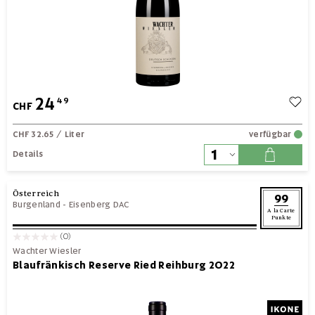
24
49
CHF
CHF 32.65
/ Liter
verfügbar
Details
Österreich
99
Burgenland
-
Eisenberg DAC
A la Carte
Punkte
(0)
Wachter Wiesler
Blaufränkisch Reserve Ried Reihburg 2022