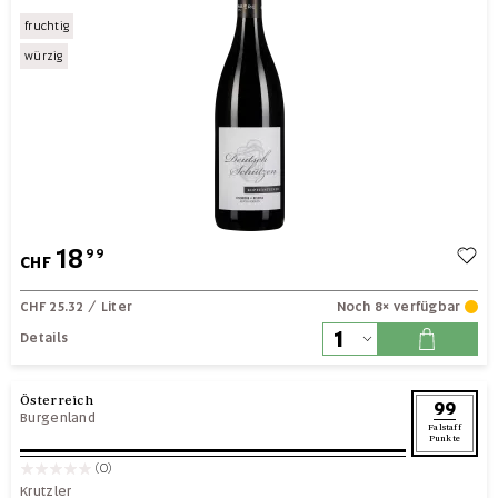
fruchtig
würzig
18
99
CHF
CHF 25.32
/ Liter
Noch 8× verfügbar
Details
Österreich
99
Burgenland
Falstaff
Punkte
(0)
Krutzler