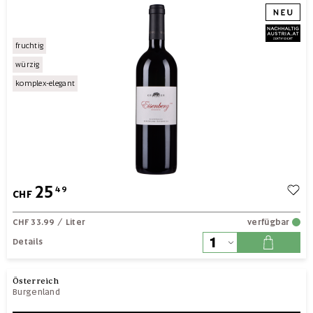
fruchtig
würzig
komplex-elegant
25
49
CHF
CHF 33.99
/ Liter
verfügbar
Details
Österreich
Burgenland