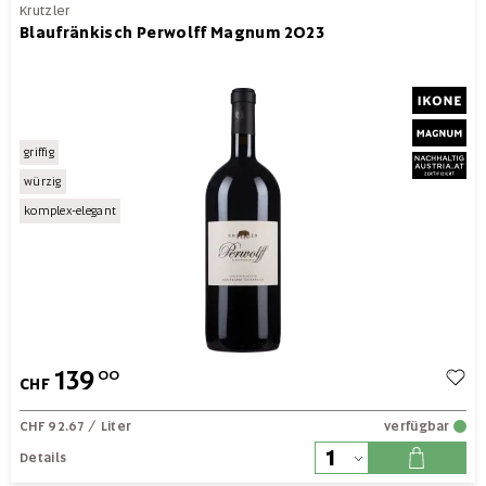
Krutzler
Blaufränkisch Perwolff Magnum 2023
griffig
würzig
komplex-elegant
139
00
CHF
CHF 92.67
/ Liter
verfügbar
Details