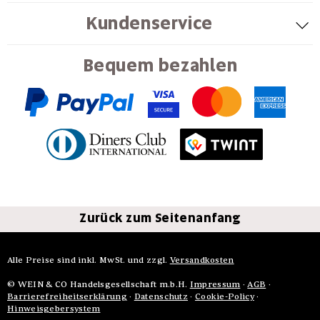
Kundenservice
Bequem bezahlen
Zurück zum Seitenanfang
Alle Preise sind inkl. MwSt. und zzgl.
Versandkosten
© WEIN & CO Handelsgesellschaft m.b.H.
Impressum
·
AGB
·
Barrierefreiheitserklärung
·
Datenschutz
·
Cookie-Policy
·
Hinweisgebersystem