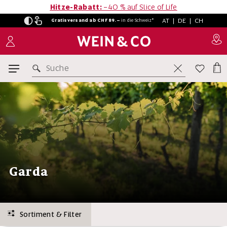
Hitze-Rabatt:
−40 % auf Slice of Life
AT
|
DE
|
CH
Gratisversand ab CHF 89.–
in
die Schweiz*
Suche
Garda
Sortiment & Filter