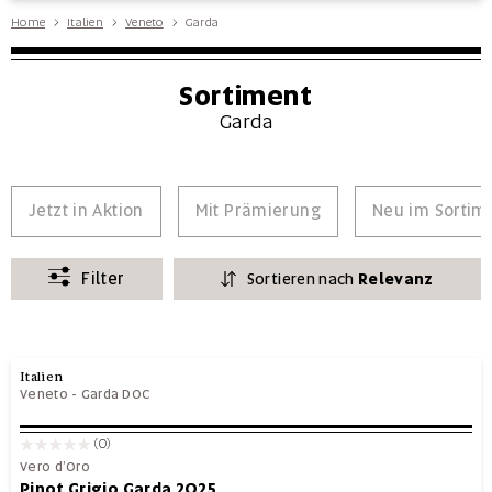
Home
Italien
Veneto
Garda
Sortiment
Garda
Jetzt in Aktion
Mit Prämierung
Neu im Sortim
Filter
Sortieren nach
Relevanz
Italien
Veneto
-
Garda DOC
(0)
Vero d’Oro
Pinot Grigio Garda 2025