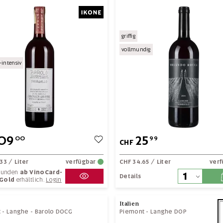
griffig
vollmundig
intensiv
09
25
00
99
CHF
.33
/ Liter
verfügbar
CHF 34.65
/ Liter
ver
 Kunden
ab VinoCard-
Details
 Gold
erhältlich.
Login
Italien
t
-
Langhe
-
Barolo DOCG
Piemont
-
Langhe DOP