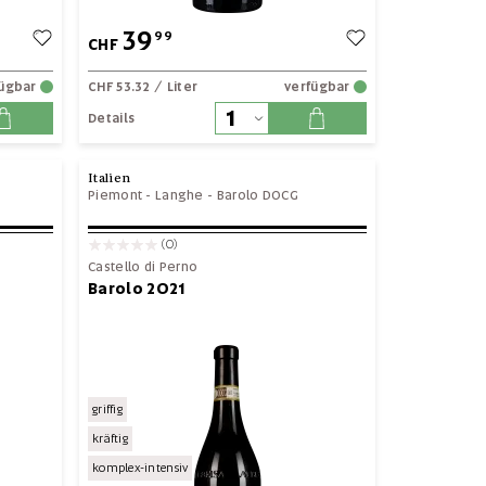
39
99
CHF
fügbar
CHF 53.32
/ Liter
verfügbar
Details
Italien
Piemont
-
Langhe
-
Barolo DOCG
(0)
Castello di Perno
Barolo 2021
griffig
kräftig
komplex-intensiv