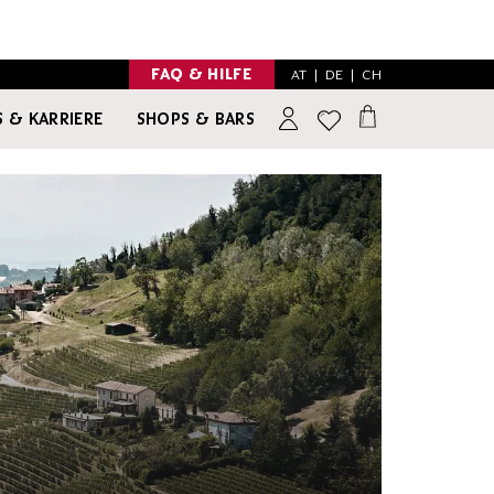
FAQ & HILFE
AT
|
DE
|
CH
 & KARRIERE
SHOPS & BARS
INSPIRATION
NO & LOW ALCOHOL