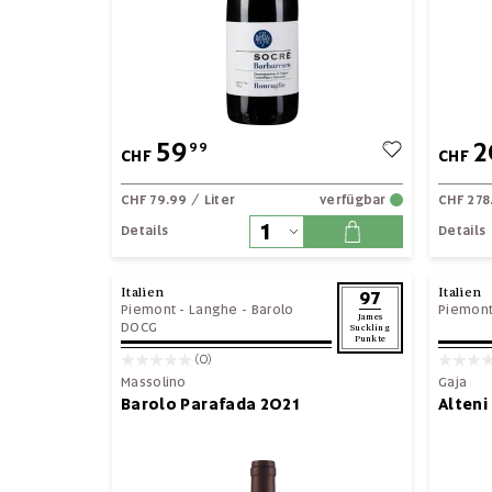
59
2
99
CHF
CHF
CHF 79.99
/ Liter
verfügbar
CHF 278
Details
Details
Italien
Italien
97
Piemont
-
Langhe
-
Barolo
Piemon
James
DOCG
Suckling
Punkte
(0)
Massolino
Gaja
Barolo Parafada 2021
Alteni