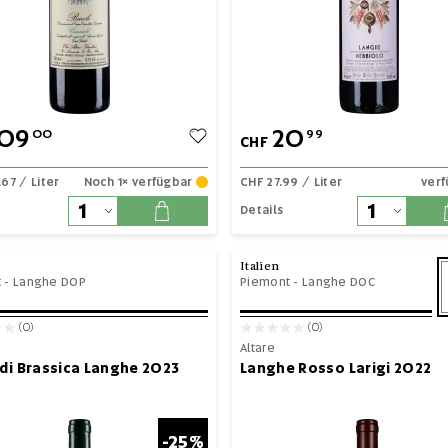
09
20
00
99
CHF
.67
/ Liter
Noch 1× verfügbar
CHF 27.99
/ Liter
ver
Details
Italien
t
-
Langhe DOP
Piemont
-
Langhe DOC
(0)
(0)
Altare
 di Brassica Langhe 2023
Langhe Rosso Larigi 2022
-25%