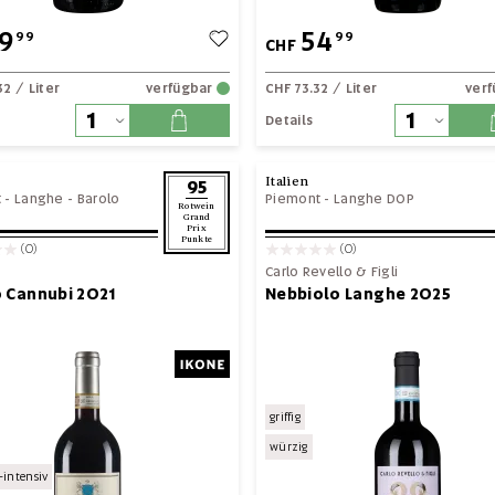
9
54
99
99
CHF
32
/ Liter
verfügbar
CHF 73.32
/ Liter
ver
Details
Italien
95
t
-
Langhe
-
Barolo
Piemont
-
Langhe DOP
Rotwein
Grand
Prix
Punkte
(0)
(0)
Carlo Revello & Figli
 Cannubi 2021
Nebbiolo Langhe 2025
griffig
würzig
intensiv