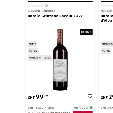
(0)
Giovanni Canonica
Massari
Barolo Grinzane Cavour 2022
Barolo
d’Alba
griffig
ausgewo
würzig
würzig
komplex-intensiv
99
2
99
CHF
CHF
CHF 133.32
/ Liter
verfügbar
CHF 39.
Nur für Kunden
ab VinoCard-