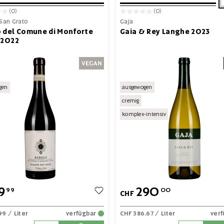
(0)
(0)
 San Grato
Gaja
 del Comune di Monforte
Gaia & Rey Langhe 2023
 2022
gen
ausgewogen
cremig
komplex-intensiv
9
290
99
00
CHF
99
/ Liter
verfügbar
CHF 386.67
/ Liter
ver