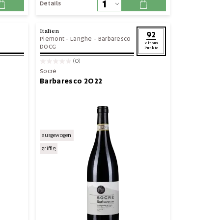
Details
Italien
92
Piemont
-
Langhe
-
Barbaresco
Vinous
DOCG
Punkte
(0)
Socré
Barbaresco 2022
ausgewogen
griffig