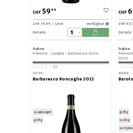
59
6
99
CHF
CHF
CHF 79.99
/ Liter
verfügbar
CHF 93.
Details
Details
Italien
Italien
Piemont
-
Langhe
-
Barbaresco DOCG
Piemon
DOCG
(0)
Socré
Altare
Barbaresco Roncaglie 2022
Barolo
ausgewogen
griffig
griffig
kräftig
komplex-