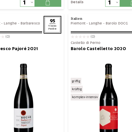
Details
Italien
95
t
-
Langhe
-
Barbaresco
Piemont
-
Langhe
-
Barolo DOCG
Vinous
Punkte
(0)
(0)
Castello di Perno
esco Pajoré 2021
Barolo Castelletto 2020
griffig
kräftig
komplex-intensiv