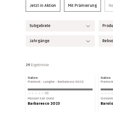
Jetzt in Aktion
Mit Prämierung
Ne
Subgebiete
Produ
Jahrgänge
Rebso
29
Ergebnisse
Italien
Italien
Piemont
-
Langhe
-
Barbaresco DOCG
Piemon
(0)
Massari San Grato
Giovann
Barbaresco 2023
Barolo