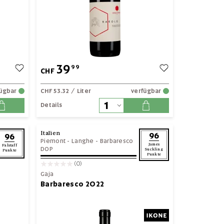
39
99
CHF
fügbar
CHF 53.32
/ Liter
verfügbar
Details
Italien
96
96
Piemont
-
Langhe
-
Barbaresco
James
Falstaff
DOP
Suckling
Punkte
Punkte
(0)
Gaja
Barbaresco 2022