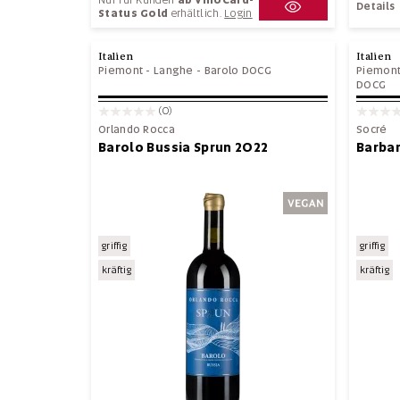
Details
Status Gold
erhältlich.
Login
Italien
Italien
Piemont
-
Langhe
-
Barolo DOCG
Piemon
DOCG
(0)
Orlando Rocca
Socré
Barolo Bussia Sprun 2022
Barbar
griffig
griffig
kräftig
kräftig