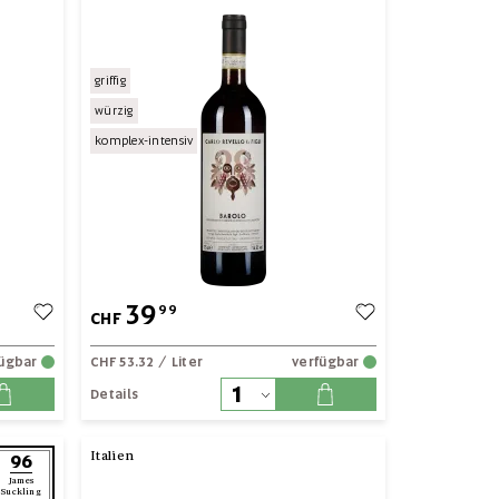
griffig
würzig
komplex-intensiv
39
99
CHF
fügbar
CHF 53.32
/ Liter
verfügbar
Details
Italien
96
James
Suckling