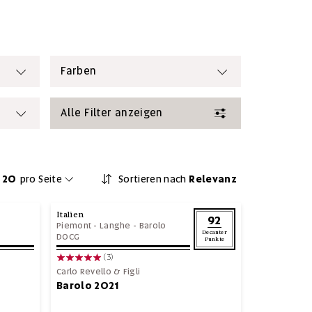
Farben
Alle Filter anzeigen
20
pro Seite
Sortieren nach
Relevanz
Italien
92
Piemont
-
Langhe
-
Barolo
Decanter
DOCG
Punkte
(3)
Carlo Revello & Figli
Barolo 2021