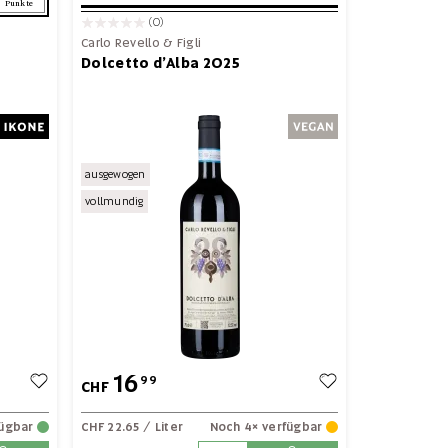
Punkte
(0)
Carlo Revello & Figli
Dolcetto d’Alba 2025
ausgewogen
vollmundig
16
99
CHF
fügbar
CHF 22.65
/ Liter
Noch 4× verfügbar