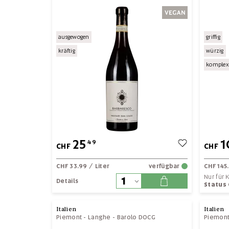
ausgewogen
griffig
kräftig
würzig
komplex-
25
1
49
CHF
CHF
CHF 33.99
/ Liter
verfügbar
CHF 145
Nur für
Details
Status
Italien
Italien
Piemont
-
Langhe
-
Barolo DOCG
Piemon