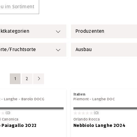
u im Sortiment
ktkategorien
Produzenten
rte/Fruchtsorte
Ausbau
1
2
Italien
t
-
Langhe
-
Barolo DOCG
Piemont
-
Langhe DOC
(0)
(0)
i Canonica
Orlando Rocca
 Paiagallo 2022
Nebbiolo Langhe 2024