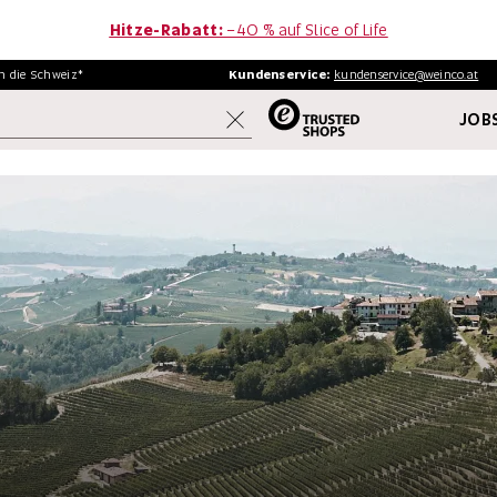
Hitze-Rabatt:
−40 % auf Slice of Life
in
die Schweiz*
Kundenservice:
kundenservice@weinco.at
JOBS
WEINE
FINE WINE
AKTIONEN