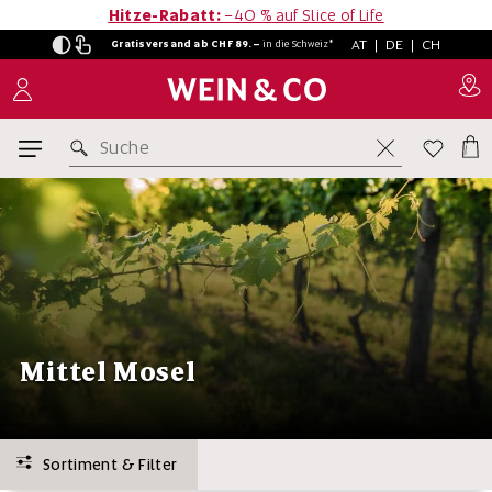
Hitze-Rabatt:
−40 % auf Slice of Life
AT
|
DE
|
CH
Gratisversand ab CHF 89.–
in
die Schweiz*
Suche
Mittel Mosel
Sortiment & Filter