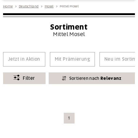
Home
Deutschland
Mosel
Mittel Mosel
Sortiment
Mittel Mosel
Jetzt in Aktion
Mit Prämierung
Neu im Sortim
Filter
Sortieren nach
Relevanz
1