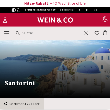
Hitze-Rabatt:
−40 % auf Slice of Life
AT
|
DE
|
CH
Gratisversand ab CHF 89.–
in
die Schweiz*
Suche
Santorini
Sortiment & Filter