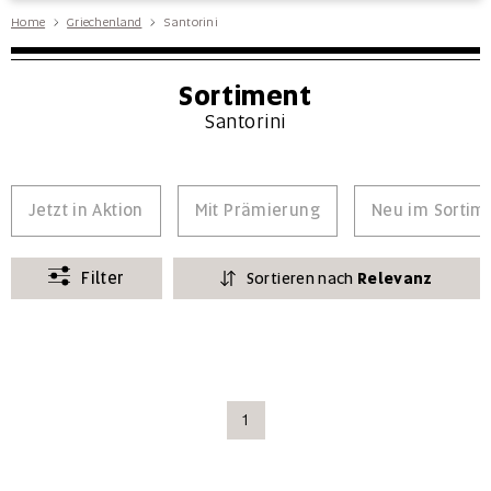
Home
Griechenland
Santorini
Sortiment
Santorini
Jetzt in Aktion
Mit Prämierung
Neu im Sortim
Filter
Sortieren nach
Relevanz
1