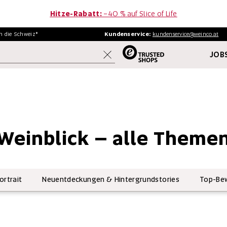
Hitze-Rabatt:
−40 % auf Slice of Life
in
die Schweiz*
Kundenservice:
kundenservice@weinco.at
JOBS
WEINE
FINE WINE
AKTIONEN
Weinblick – alle Theme
ortrait
Neuentdeckungen & Hintergrundstories
Top-Bew