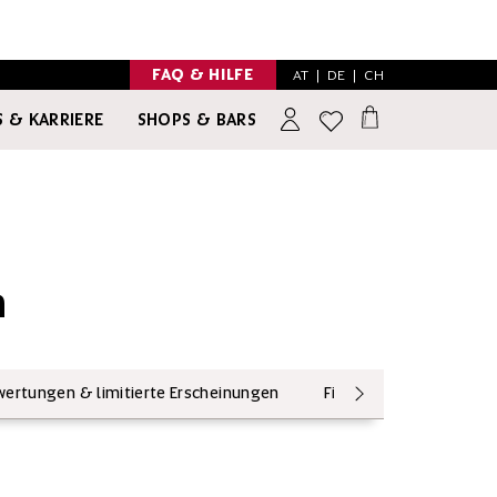
FAQ & HILFE
AT
|
DE
|
CH
 & KARRIERE
SHOPS & BARS
INSPIRATION
NO & LOW ALCOHOL
n
ertungen & limitierte Erscheinungen
Fine Wine
WEIN & 