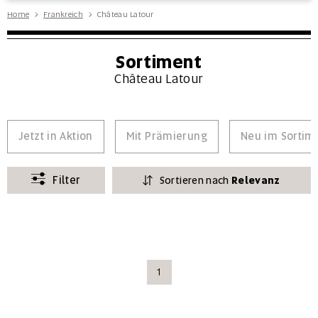
Home
Frankreich
Château Latour
Sortiment
Château Latour
Jetzt in Aktion
Mit Prämierung
Neu im Sortim
Filter
Sortieren nach
Relevanz
1