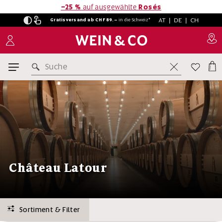
−25 %
auf ausgewählte
Rosés
AT
|
DE
|
CH
Gratisversand ab CHF 89.–
in
die Schweiz*
Suche
Château Latour
Sortiment & Filter