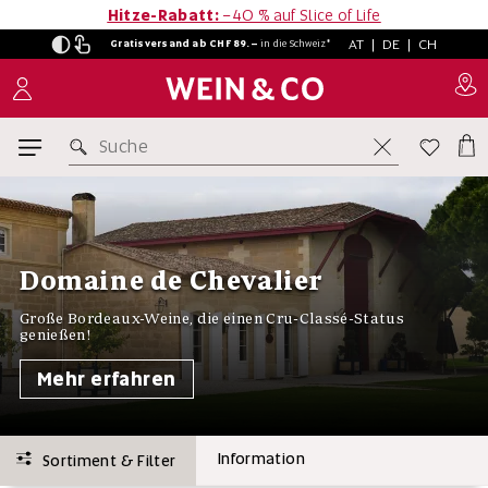
Hitze-Rabatt:
−40 % auf Slice of Life
AT
|
DE
|
CH
Gratisversand ab CHF 89.–
in
die Schweiz*
Suche
Domaine de Chevalier
Große Bordeaux-Weine, die einen Cru-Classé-Status
genießen!
Mehr erfahren
Information
Sortiment & Filter