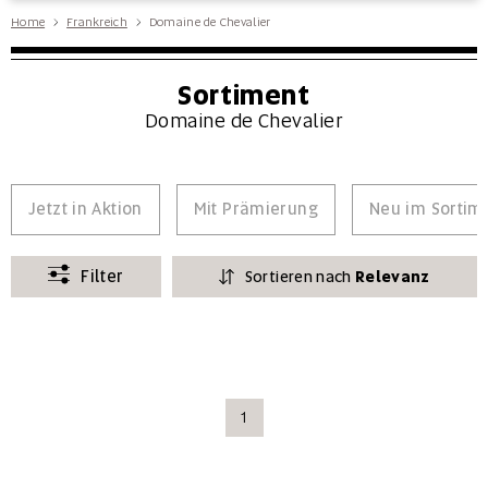
Home
Frankreich
Domaine de Chevalier
Sortiment
Domaine de Chevalier
Jetzt in Aktion
Mit Prämierung
Neu im Sortim
Filter
Sortieren nach
Relevanz
1