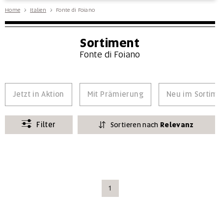
Home
Italien
Fonte di Foiano
Sortiment
Fonte di Foiano
Jetzt in Aktion
Mit Prämierung
Neu im Sortim
Filter
Sortieren nach
Relevanz
1