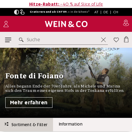
Hitze-Rabatt:
−40 % auf Slice of Life
AT
|
DE
|
CH
Gratisversand ab CHF 89.–
in
die Schweiz*
Suche
Fonte di Foiano
Alles begann Ende der 70er-Jahre, als Michele und Marina
sich den Traum eines eigenen Hofs in der Toskana erfüllten.
Mehr erfahren
Information
Sortiment & Filter