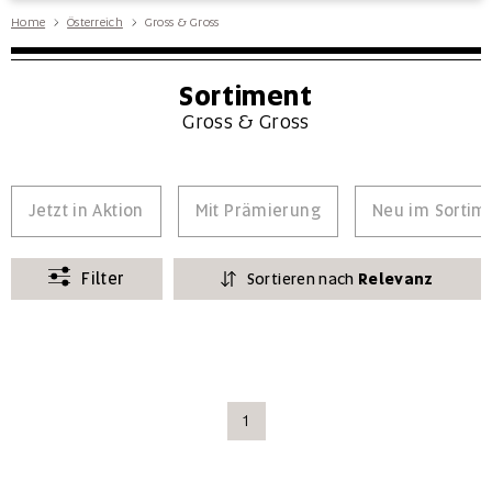
Home
Österreich
Gross & Gross
Sortiment
Gross & Gross
Jetzt in Aktion
Mit Prämierung
Neu im Sortim
Filter
Sortieren nach
Relevanz
1