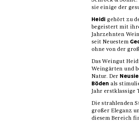
sie einige der ge
Heidi
gehört zu d
begeistert mit ih
Jahrzehnten Weinl
Ge
seit Neuestem
ohne von der groß
Das Weingut Heid
Weingärten und be
Neusie
Natur. Der
Böden
als stimuli
Jahr erstklassige 
Die strahlenden St
großer Eleganz u
diesem Bereich fi