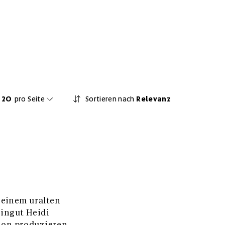
20
pro Seite
Sortieren nach
Relevanz
 einem uralten
ingut Heidi
ion produzieren