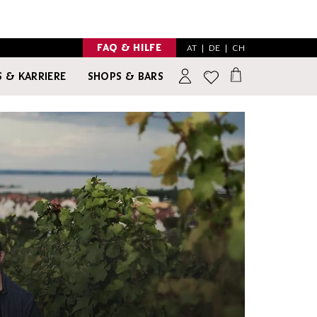
FAQ & HILFE
AT
|
DE
|
CH
 & KARRIERE
SHOPS & BARS
INSPIRATION
NO & LOW ALCOHOL