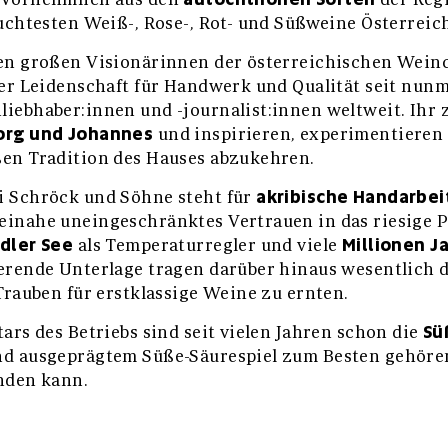
suchtesten Weiß-, Rose-, Rot- und Süßweine Österreic
en großen Visionärinnen der österreichischen Wei
rer Leidenschaft für Handwerk und Qualität seit nunm
iebhaber:innen und -journalist:innen weltweit. Ihr 
org und Johannes
und inspirieren, experimentieren 
en Tradition des Hauses abzukehren.
akribische Handarbei
i Schröck und Söhne steht für
inahe uneingeschränktes Vertrauen in das riesige P
dler See
Millionen J
als Temperaturregler und viele
erende Unterlage tragen darüber hinaus wesentlich da
Trauben für erstklassige Weine zu ernten.
Sü
ars des Betriebs sind seit vielen Jahren schon die
nd ausgeprägtem Süße-Säurespiel zum Besten gehöre
nden kann.