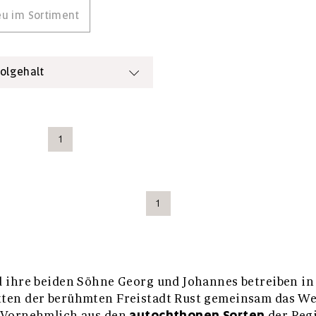
u im Sortiment
olgehalt
1
1
 ihre beiden Söhne Georg und Johannes betreiben in
ten der berühmten Freistadt Rust gemeinsam das We
autochthonen Sorten
 Vornehmlich aus den
der Reg