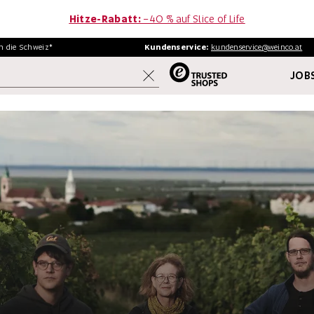
Hitze-Rabatt:
−40 % auf Slice of Life
in
die Schweiz*
Kundenservice:
kundenservice@weinco.at
JOBS
WEINE
FINE WINE
AKTIONEN