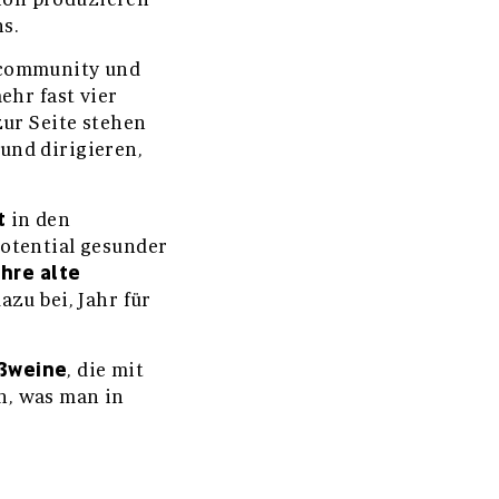
hs.
ncommunity und
ehr fast vier
zur Seite stehen
und dirigieren,
t
in den
otential gesunder
ahre alte
zu bei, Jahr für
ßweine
, die mit
n, was man in