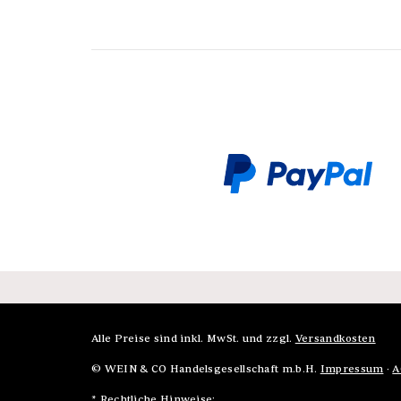
Alle Preise sind inkl. MwSt. und zzgl.
Versandkosten
© WEIN & CO Handelsgesellschaft m.b.H.
Impressum
·
A
* Rechtliche Hinweise: