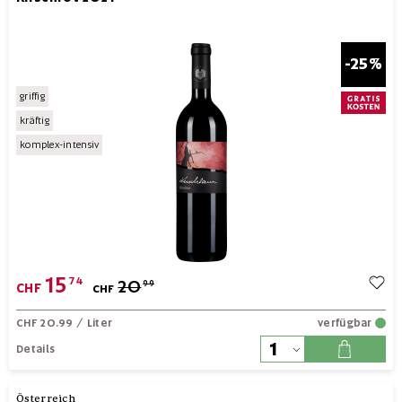
-25%
griffig
kräftig
komplex-intensiv
15
74
20
99
CHF
CHF
CHF 20.99
/ Liter
verfügbar
Details
Österreich