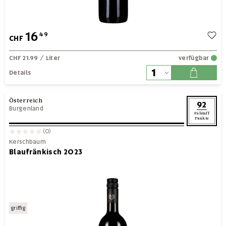
16
49
CHF
CHF 21.99
/ Liter
verfügbar
Details
Österreich
92
Burgenland
Falstaff
Punkte
(0)
Kerschbaum
Blaufränkisch 2023
griffig