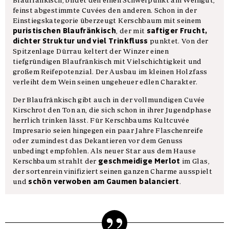
feinst abgestimmte Cuvées den anderen. Schon in der
Einstiegskategorie überzeugt Kerschbaum mit seinem
puristischen Blaufränkisch
saftiger Frucht,
, der mit
dichter Struktur und viel Trinkfluss
punktet. Von der
Spitzenlage Dürrau keltert der Winzer einen
tiefgründigen Blaufränkisch mit Vielschichtigkeit und
großem Reifepotenzial. Der Ausbau im kleinen Holzfass
verleiht dem Wein seinen ungeheuer edlen Charakter.
Der Blaufränkisch gibt auch in der vollmundigen Cuvée
Kirschrot den Ton an, die sich schon in ihrer Jugendphase
herrlich trinken lässt. Für Kerschbaums Kultcuvée
Impresario seien hingegen ein paar Jahre Flaschenreife
oder zumindest das Dekantieren vor dem Genuss
unbedingt empfohlen. Als neuer Star aus dem Hause
geschmeidige Merlot
Kerschbaum strahlt der
im Glas,
der sortenrein vinifiziert seinen ganzen Charme ausspielt
schön verwoben am Gaumen balanciert
und
.