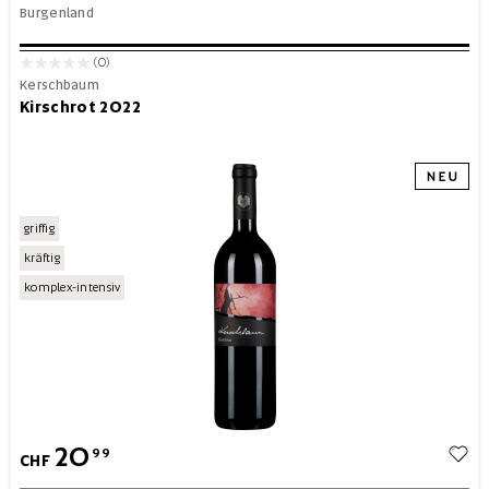
Burgenland
(0)
Kerschbaum
Kirschrot 2022
griffig
kräftig
komplex-intensiv
20
99
CHF