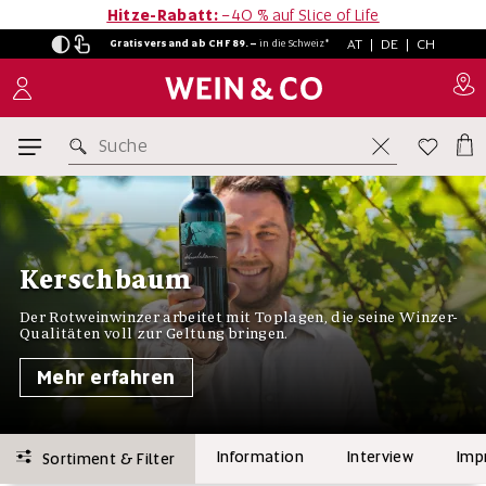
Hitze-Rabatt:
−40 % auf Slice of Life
AT
|
DE
|
CH
Gratisversand ab CHF 89.–
in
die Schweiz*
Suche
Kerschbaum
Der Rotweinwinzer arbeitet mit Toplagen, die seine Winzer-
Qualitäten voll zur Geltung bringen.
Mehr erfahren
Information
Interview
Imp
Sortiment & Filter