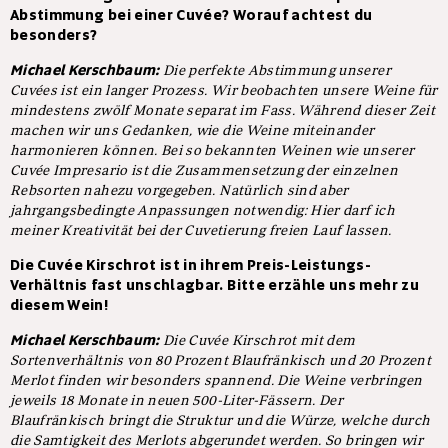
Abstimmung bei einer Cuvée? Worauf achtest du
besonders?
Michael Kerschbaum:
Die perfekte Abstimmung unserer
Cuvées ist ein langer Prozess. Wir beobachten unsere Weine für
mindestens zwölf Monate separat im Fass. Während dieser Zeit
machen wir uns Gedanken, wie die Weine miteinander
harmonieren können. Bei so bekannten Weinen wie unserer
Cuvée Impresario ist die Zusammensetzung der einzelnen
Rebsorten nahezu vorgegeben. Natürlich sind aber
jahrgangsbedingte Anpassungen notwendig: Hier darf ich
meiner Kreativität bei der Cuvetierung freien Lauf lassen.
Die Cuvée Kirschrot ist in ihrem Preis-Leistungs-
Verhältnis fast unschlagbar. Bitte erzähle uns mehr zu
diesem Wein!
Michael Kerschbaum:
Die Cuvée Kirschrot mit dem
Sortenverhältnis von 80 Prozent Blaufränkisch und 20 Prozent
Merlot finden wir besonders spannend. Die Weine verbringen
jeweils 18 Monate in neuen 500-Liter-Fässern. Der
Blaufränkisch bringt die Struktur und die Würze, welche durch
die Samtigkeit des Merlots abgerundet werden. So bringen wir