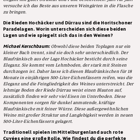
versuche ich das Beste aus unseren Weingärten in die Flasche
zu bringen.
Die Rieden Hochäcker und Dürrau sind die Horitschoner
Paradelagen. Worin unterscheiden sich diese beiden
Lagen und wie spiegelt sich das in den Weinen?
Michael Kerschbaum:
Obwohl diese beiden Toplagen nur ein
kleiner Bach trennt, sind sie doch sehr unterschiedlich. Der
Blaufränkisch aus der Lage Hochäcker besticht durch seine
Eleganz. Sie kommt vom Lehmboden, der stark mit Steinen
durchzogen ist. Daher lasse ich diesen Blaufränkischen für 18
Monate in einjährigen 500-Liter-Eichenfässern reifen, was die
Eleganz und die Feingliedrigkeit des Weines unterstreicht. Der
lehmige Boden der Riede Dürrau weist einen Blauton auf,
zusätzlich finden wir sehr viel Eisen im Unterboden. Diese
Komponenten sorgen für dunkel anmutende, kräftige
Blaufränkische mit feiner Würze. Diese außergewöhnlichen
Weine mit großer Struktur und Langlebigkeit werden in neuen
500-Liter-Eichenfässern gelagert.
Traditionell spielen im Mittelburgenland auch rote
Cuvées eine große Rolle. Wie findest du die perfekte