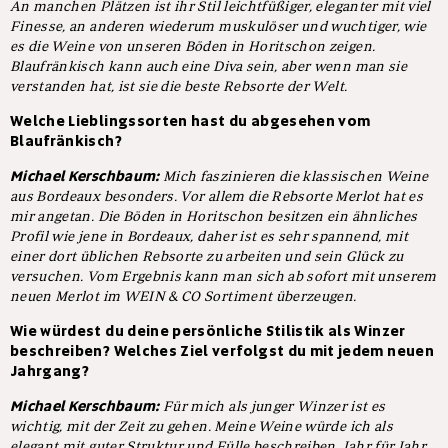
An manchen Plätzen ist ihr Stil leichtfüßiger, eleganter mit viel
Finesse, an anderen wiederum muskulöser und wuchtiger, wie
es die Weine von unseren Böden in Horitschon zeigen.
Blaufränkisch kann auch eine Diva sein, aber wenn man sie
verstanden hat, ist sie die beste Rebsorte der Welt.
Welche Lieblingssorten hast du abgesehen vom
Blaufränkisch?
Michael Kerschbaum:
Mich faszinieren die klassischen Weine
aus Bordeaux besonders. Vor allem die Rebsorte Merlot hat es
mir angetan. Die Böden in Horitschon besitzen ein ähnliches
Profil wie jene in Bordeaux, daher ist es sehr spannend, mit
einer dort üblichen Rebsorte zu arbeiten und sein Glück zu
versuchen. Vom Ergebnis kann man sich ab sofort mit unserem
neuen Merlot im WEIN & CO Sortiment überzeugen.
Wie würdest du deine persönliche Stilistik als Winzer
beschreiben? Welches Ziel verfolgst du mit jedem neuen
Jahrgang?
Michael Kerschbaum:
Für mich als junger Winzer ist es
wichtig, mit der Zeit zu gehen. Meine Weine würde ich als
elegant mit guter Struktur und Fülle beschreiben. Jahr für Jahr