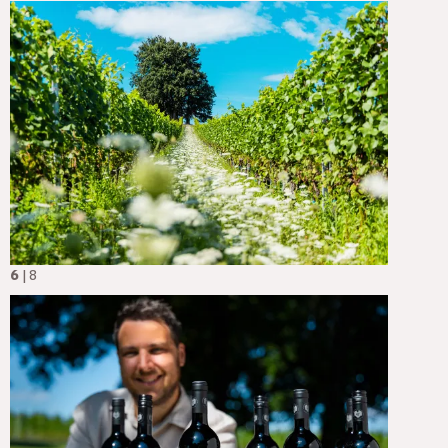
6
| 8