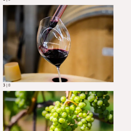
3
| 8