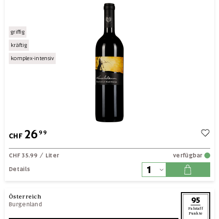
griffig
kräftig
komplex-intensiv
26
99
CHF
CHF 35.99
/ Liter
verfügbar
Details
Österreich
95
Burgenland
Falstaff
Punkte