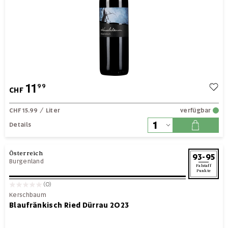
11
99
CHF
CHF 15.99
/ Liter
verfügbar
Details
Österreich
93-95
Burgenland
Falstaff
Punkte
(0)
Kerschbaum
Blaufränkisch Ried Dürrau 2023