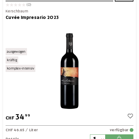
(0)
Kerschbaum
Cuvée Impresario 2023
ausgewogen
kräftig
komplex-intensiv
34
99
CHF
CHF 46.65
/ Liter
verfügbar
Details