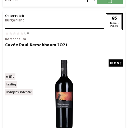
Österreich
95
Burgenland
Falstaff
Punkte
(0)
Kerschbaum
Cuvée Paul Kerschbaum 2021
griffig
kräftig
komplex-intensiv