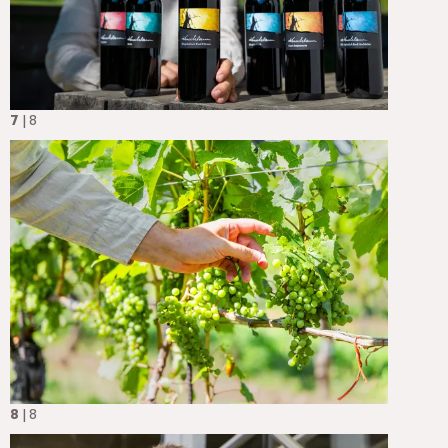
7
| 8
8
| 8