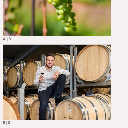
4
| 8
5
| 8