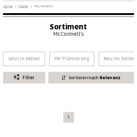
Home
Irland
McConnell's
Sortiment
McConnell's
Jetzt in Aktion
Mit Prämierung
Neu im Sortim
Filter
Sortieren nach
Relevanz
1