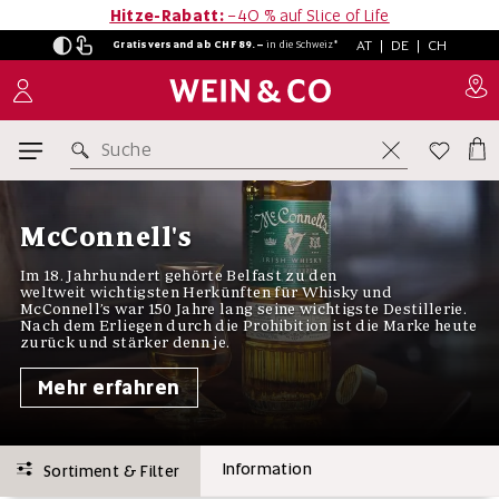
Hitze-Rabatt:
−40 % auf Slice of Life
AT
|
DE
|
CH
Gratisversand ab CHF 89.–
in
die Schweiz*
Suche
McConnell's
Im 18. Jahrhundert gehörte Belfast zu den
weltweit wichtigsten Herkünften für Whisky und
McConnell’s war 150 Jahre lang seine wichtigste Destillerie.
Nach dem Erliegen durch die Prohibition ist die Marke heute
zurück und stärker denn je.
Mehr erfahren
Information
Sortiment & Filter