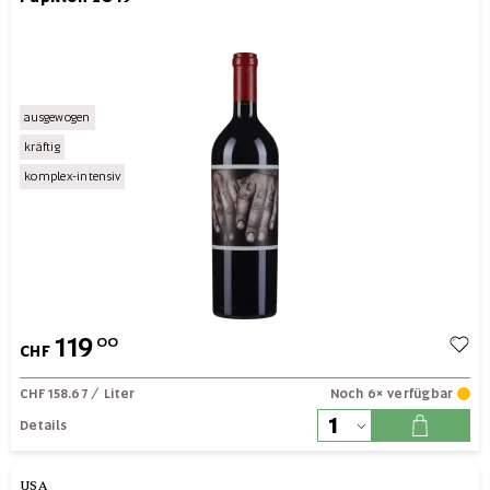
ausgewogen
kräftig
komplex-intensiv
119
00
CHF
CHF 158.67
/ Liter
Noch 6× verfügbar
Details
USA