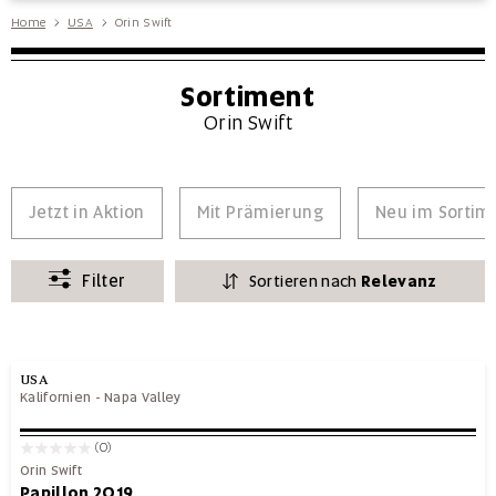
Home
USA
Orin Swift
Sortiment
Orin Swift
Jetzt in Aktion
Mit Prämierung
Neu im Sortim
Filter
Sortieren nach
Relevanz
USA
Kalifornien
-
Napa Valley
(0)
Orin Swift
Papillon 2019