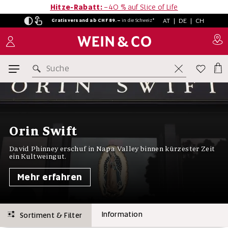
Hitze-Rabatt:
−40 % auf Slice of Life
AT
|
DE
|
CH
Gratisversand ab CHF 89.–
in
die Schweiz*
Suche
Orin Swift
David Phinney erschuf in Napa Valley binnen kürzester Zeit
ein Kultweingut.
Mehr erfahren
Information
Sortiment & Filter