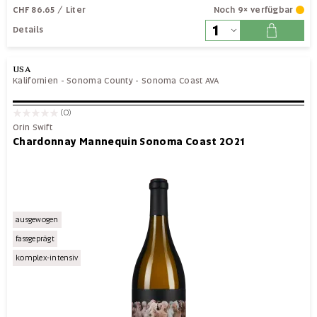
CHF 86.65
/ Liter
Noch 9× verfügbar
Details
USA
Kalifornien
-
Sonoma County
-
Sonoma Coast AVA
(0)
Orin Swift
Chardonnay Mannequin Sonoma Coast 2021
ausgewogen
fassgeprägt
komplex-intensiv