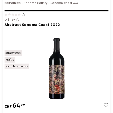
Kalifornien
-
Sonoma County
-
Sonoma Coast AVA
(0)
Orin Swift
Abstract Sonoma Coast 2022
ausgewogen
kräftig
komplex-intensiv
64
99
CHF