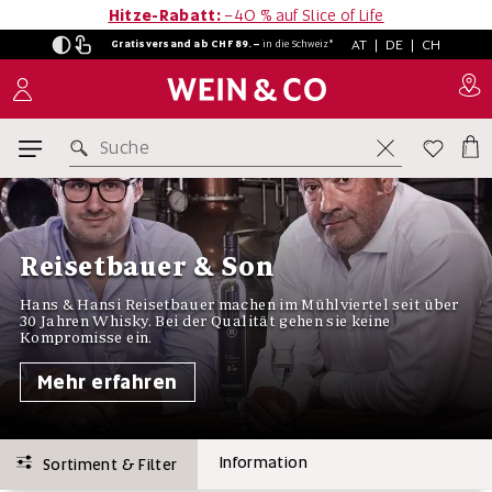
Hitze-Rabatt:
−40 % auf Slice of Life
AT
|
DE
|
CH
Gratisversand ab CHF 89.–
in
die Schweiz*
Suche
Reisetbauer & Son
Hans & Hansi Reisetbauer machen im Mühlviertel seit über
30 Jahren Whisky. Bei der Qualität gehen sie keine
Kompromisse ein.
Mehr erfahren
Information
Sortiment & Filter