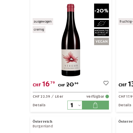
-20%
ausgewogen
fruchtig-
cremig
16
1
79
20
99
CHF
CHF
CHF
CHF 22.39
/ Liter
verfügbar
CHF 17.
Details
Details
Österreich
Österre
Burgenland