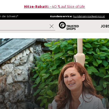
Hitze-Rabatt:
−40 % auf Slice of Life
in
die Schweiz*
Kundenservice:
kundenservice@weinco.at
JOBS
WEINE
FINE WINE
AKTIONEN