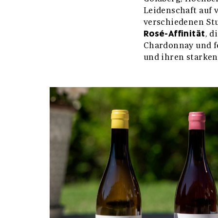
Leidenschaft auf 
verschiedenen St
Rosé-Affinität
, d
Chardonnay und fe
und ihren starke