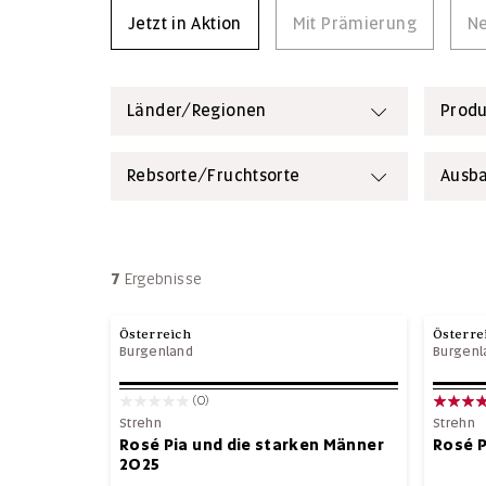
Jetzt in Aktion
Mit Prämierung
Ne
Länder/Regionen
Produ
Rebsorte/Fruchtsorte
Ausb
7
Ergebnisse
Österreich
Österre
Burgenland
Burgenl
(0)
Strehn
Strehn
Rosé Pia und die starken Männer
Rosé P
2025