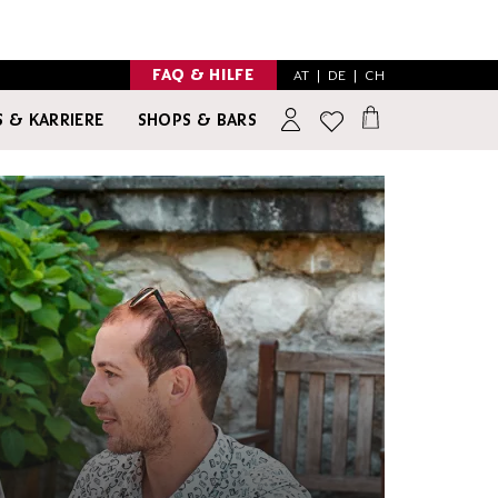
FAQ & HILFE
AT
|
DE
|
CH
 & KARRIERE
SHOPS & BARS
INSPIRATION
NO & LOW ALCOHOL