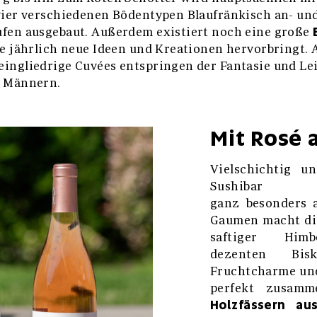
vier verschiedenen Bödentypen Blaufränkisch an- und
ufen ausgebaut. Außerdem existiert noch eine große
ie jährlich neue Ideen und Kreationen hervorbringt.
ingliedrige Cuvées entspringen der Fantasie und Le
n Männern.
Mit Rosé 
Vielschichtig u
Sushibar
ganz besonders a
Gaumen macht die
saftiger Himbe
dezenten Bis
Fruchtcharme und 
perfekt zusam
Holzfässern au