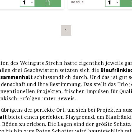
Details
1
tion des Weinguts Strehn hatte eigentlich jeweils ga
Blaufränki
allen drei Geschwistern setzten sich die
usammenhalt
schlussendlich durch. Und das ist gut s
idenschaft und ihre Bestimmung. Das stellt das Trio j
nventionellen Projekten, frischen Impulsen für Qual
nkisch-Erfolgen unter Beweis.
 übrigens der perfekte Ort, um sich bei Projekten au
alt
bietet einen perfekten Playground, um Blaufränki
 Böden zu erleben. Die Lagen sind der größte Schatz
g bis hin zum Roten Schotter wird hauptsächlich mi