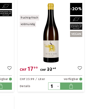
-20%
fruchtig-frisch
vollmundig
17
99
22
49
CHF
CHF
fügbar
CHF 23.99
/ Liter
verfügbar
Details