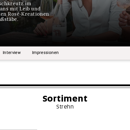
tschkreutz im
ans mit Leib und
chen Rosé-Kreationen
aßstäbe.
Interview
Impressionen
Sortiment
Strehn