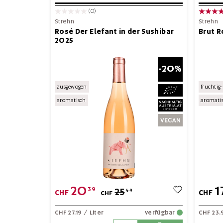
(0)
Strehn
Strehn
Rosé Der Elefant in der Sushibar
Brut R
2025
-20%
ausgewogen
fruchti
aromatisch
aromati
20
1
39
25
49
CHF
CHF
CHF
CHF 27.19
/ Liter
verfügbar
CHF 23.