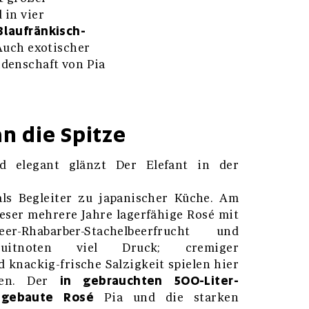
 in vier
Blaufränkisch-
 Auch exotischer
idenschaft von Pia
an die Spitze
nd elegant glänzt Der Elefant in der
ls Begleiter zu japanischer Küche. Am
ser mehrere Jahre lagerfähige Rosé mit
er-Rhabarber-Stachelbeerfrucht und
kuitnoten viel Druck; cremiger
knackig-frische Salzigkeit spielen hier
in gebrauchten 500-Liter-
men. Der
sgebaute Rosé
Pia und die starken