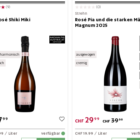
(9)
(0)
Strehn
osé Shiki Miki
Rosé Pia und die starken M
Magnum 2025
g-harmonisch
ausgewogen
sch
cremig
7
29
99
99
39
99
CHF
CHF
99
/ Liter
verfügbar
CHF 19.99
/ Liter
ver