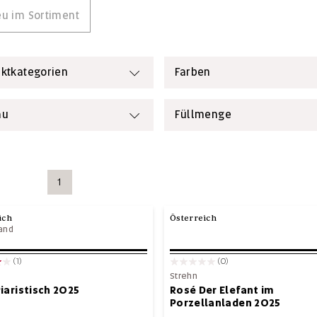
u im Sortiment
ktkategorien
Farben
au
Füllmenge
1
ich
Österreich
and
(1)
(0)
Strehn
iaristisch 2025
Rosé Der Elefant im
Porzellanladen 2025