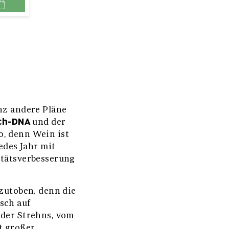
nz andere Pläne
sch-DNA
und der
o, denn Wein ist
edes Jahr mit
itätsverbesserung
szutoben, denn die
sch auf
 der Strehns, vom
t großer