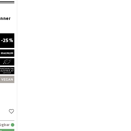
änner
-25%
fügbar