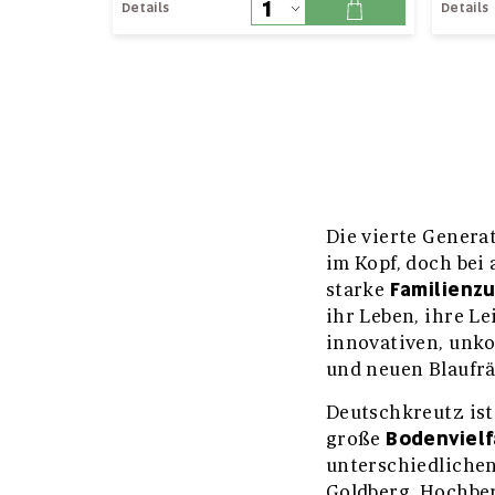
Details
Details
Die vierte Genera
im Kopf, doch bei 
Familienz
starke
ihr Leben, ihre Le
innovativen, unko
und neuen Blaufrä
Deutschkreutz ist
Bodenvielf
große
unterschiedlichen
Goldberg, Hochber