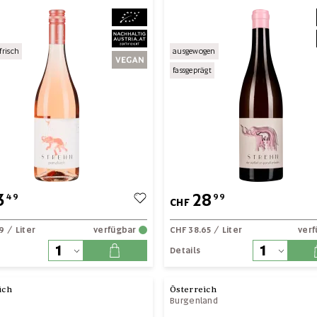
frisch
ausgewogen
fassgeprägt
3
28
49
99
CHF
99
/ Liter
verfügbar
CHF 38.65
/ Liter
ver
Details
ich
Österreich
Burgenland