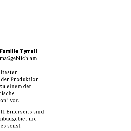
Familie Tyrrell
e maßgeblich am
ältesten
 der Produktion
 zu einem der
tische
on" vor.
ll. Einerseits sind
inbaugebiet nie
 es sonst