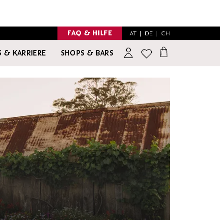
FAQ & HILFE
AT
|
DE
|
CH
 & KARRIERE
SHOPS & BARS
INSPIRATION
NO & LOW ALCOHOL