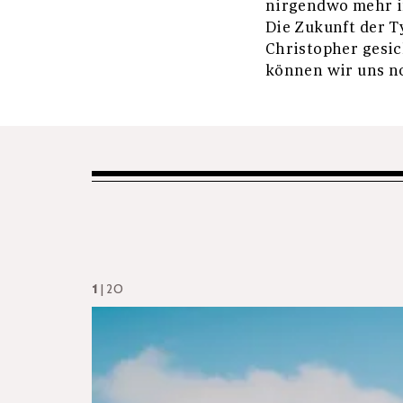
nirgendwo mehr in
Die Zukunft der Ty
Christopher gesic
können wir uns no
1
| 20