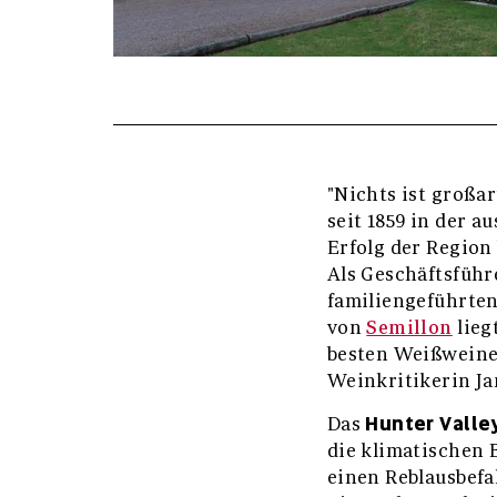
"Nichts ist großar
seit 1859 in der a
Erfolg der Region 
Als Geschäftsführe
familiengeführte
von
Semillon
lieg
besten Weißweine 
Weinkritikerin Jan
Hunter Valle
Das
die klimatischen 
einen Reblausbefal