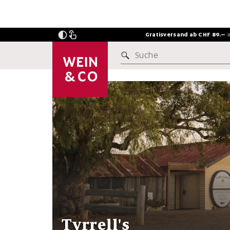
Gratisversand ab CHF 89.–
Suche
INSIDERSTOFF
Tyrrell's