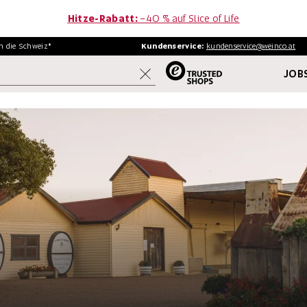
Hitze-Rabatt:
−40 % auf Slice of Life
in
die Schweiz*
Kundenservice:
kundenservice@weinco.at
JOBS
WEINE
FINE WINE
AKTIONEN