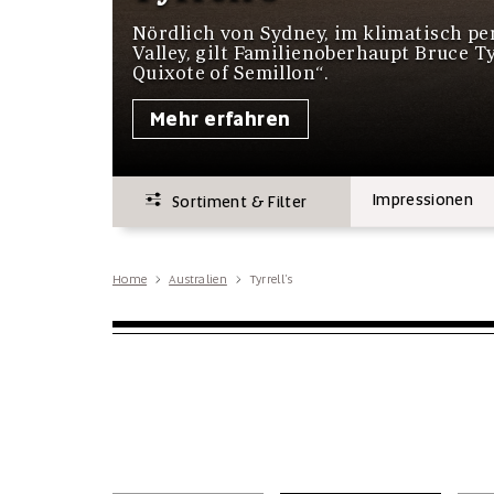
Nördlich von Sydney, im klimatisch pe
Valley, gilt Familienoberhaupt Bruce Ty
Quixote of Semillon“.
Mehr erfahren
Impressionen
Sortiment & Filter
Home
Australien
Tyrrell's