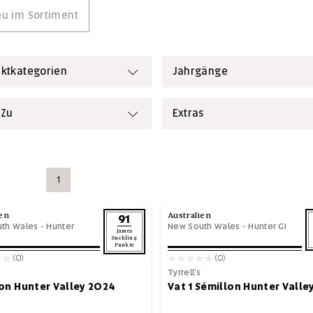
u im Sortiment
ktkategorien
Jahrgänge
 Zu
Extras
1
ien
Australien
91
th Wales
-
Hunter
New South Wales
-
Hunter GI
James
I
Suckling
Punkte
(0)
(0)
Tyrrell's
on Hunter Valley 2024
Vat 1 Sémillon Hunter Valle