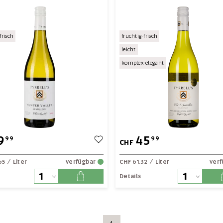
frisch
fruchtig-frisch
leicht
komplex-elegant
9
45
99
99
CHF
65
/ Liter
verfügbar
CHF 61.32
/ Liter
ver
Details