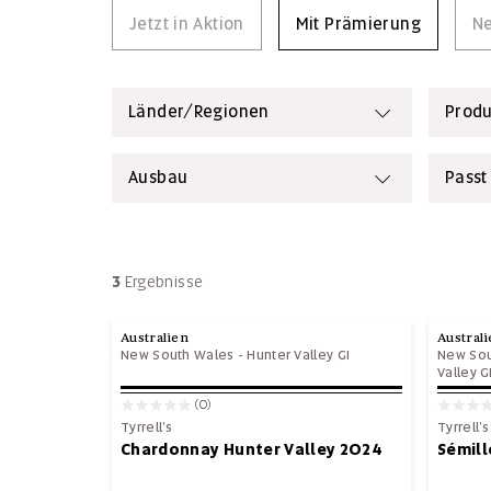
Jetzt in Aktion
Mit Prämierung
Ne
Länder/Regionen
Produ
Ausbau
Passt
3
Ergebnisse
Australien
Austral
New South Wales
-
Hunter Valley GI
New Sou
Valley G
(0)
Tyrrell's
Tyrrell's
Chardonnay Hunter Valley 2024
Sémill