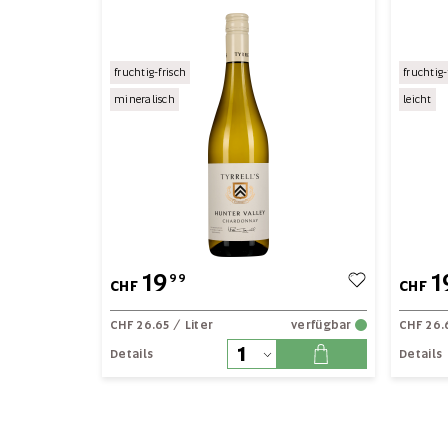
fruchtig-frisch
fruchtig-
mineralisch
leicht
19
1
99
CHF
CHF
CHF 26.65
/ Liter
verfügbar
CHF 26.
Details
Details