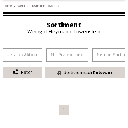
Home
Weingut Heymann-Löwenstein
Sortiment
Weingut Heymann-Löwenstein
Jetzt in Aktion
Mit Prämierung
Neu im Sortim
Filter
Sortieren nach
Relevanz
1