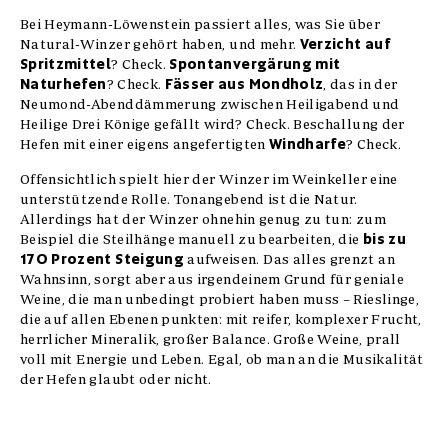
Bei Heymann-Löwenstein passiert alles, was Sie über
Verzicht auf
Natural-Winzer gehört haben, und mehr.
Spritzmittel
Spontanvergärung mit
? Check.
Naturhefen
Fässer aus Mondholz
? Check.
, das in der
Neumond-Abenddämmerung zwischen Heiligabend und
Heilige Drei Könige gefällt wird? Check. Beschallung der
Windharfe
Hefen mit einer eigens angefertigten
? Check.
Offensichtlich spielt hier der Winzer im Weinkeller eine
unterstützende Rolle. Tonangebend ist die Natur.
Allerdings hat der Winzer ohnehin genug zu tun: zum
bis zu
Beispiel die Steilhänge manuell zu bearbeiten, die
170 Prozent Steigung
aufweisen. Das alles grenzt an
Wahnsinn, sorgt aber aus irgendeinem Grund für geniale
Weine, die man unbedingt probiert haben muss – Rieslinge,
die auf allen Ebenen punkten: mit reifer, komplexer Frucht,
herrlicher Mineralik, großer Balance. Große Weine, prall
voll mit Energie und Leben. Egal, ob man an die Musikalität
der Hefen glaubt oder nicht.