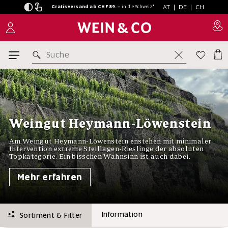
AT
|
DE
|
CH
Gratisversand ab CHF 89.–
in
die Schweiz*
Suche
Weingut Heymann-Löwenstein
Am Weingut Heymann-Löwenstein enstehen mit minimaler
Intervention extreme Steillagen-Rieslinge der absoluten
Topkategorie. Ein bisschen Wahnsinn ist auch dabei.
Mehr erfahren
Information
Sortiment & Filter