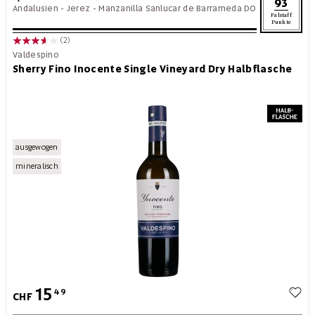
93
Andalusien
-
Jerez - Manzanilla Sanlucar de Barrameda DO
Falstaff
Punkte
(2)
Valdespino
Sherry Fino Inocente Single Vineyard Dry Halbflasche
ausgewogen
mineralisch
15
49
CHF