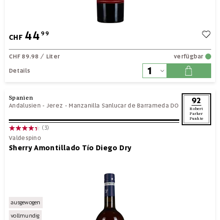
44
99
CHF
CHF 89.98
/ Liter
verfügbar
Details
Spanien
92
Andalusien
-
Jerez - Manzanilla Sanlucar de Barrameda DO
Robert
Parker
Punkte
(3)
Valdespino
Sherry Amontillado Tío Diego Dry
ausgewogen
vollmundig