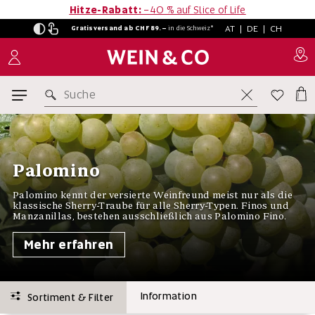
Hitze-Rabatt:
−40 % auf Slice of Life
AT
|
DE
|
CH
Gratisversand ab CHF 89.–
in
die Schweiz*
Suche
Palomino
Palomino kennt der versierte Weinfreund meist nur als die
klassische Sherry-Traube für alle Sherry-Typen. Finos und
Manzanillas, bestehen ausschließlich aus Palomino Fino.
Mehr erfahren
Information
Sortiment & Filter