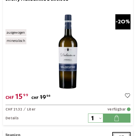
-20%
ausgewogen
mineralisch
15
99
19
99
CHF
CHF
CHF 21.32
/ Liter
verfügbar
Details
Spanien