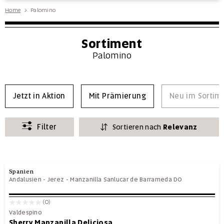
Home
Palomino
Sortiment
Palomino
Jetzt in Aktion
Mit Prämierung
Neu im Sortim
Filter
Sortieren nach
Relevanz
Spanien
Andalusien
-
Jerez - Manzanilla Sanlucar de Barrameda DO
(0)
Valdespino
Sherry Manzanilla Deliciosa