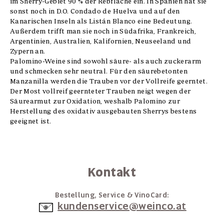
im Sherry-Gebiet 90 % der Rebfläche ein. In Spanien hat sie
sonst noch in D.O. Condado de Huelva und auf den
Kanarischen Inseln als Listán Blanco eine Bedeutung.
Außerdem trifft man sie noch in Südafrika, Frankreich,
Argentinien, Australien, Kalifornien, Neuseeland und
Zypern an.
Palomino-Weine sind sowohl säure- als auch zuckerarm
und schmecken sehr neutral. Für den säurebetonten
Manzanilla werden die Trauben vor der Vollreife geerntet.
Der Most vollreif geernteter Trauben neigt wegen der
Säurearmut zur Oxidation, weshalb Palomino zur
Herstellung des oxidativ ausgebauten Sherrys bestens
geeignet ist.
Kontakt
Bestellung, Service & VinoCard:
kundenservice@weinco.at