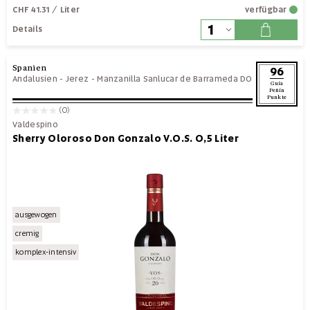
CHF 41.31
/ Liter
verfügbar
Details
Spanien
96
Andalusien
-
Jerez - Manzanilla Sanlucar de Barrameda DO
Guía
Peñín
Punkte
(0)
Valdespino
Sherry Oloroso Don Gonzalo V.O.S. 0,5 Liter
ausgewogen
cremig
komplex-intensiv