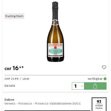
fruchtig-frisch
16
49
CHF
CHF 21.99
/ Liter
verfügbar
Details
Italien
93
Veneto
-
Prosecco
-
Prosecco Valdobbiadene DOCG
Falstaff
Punkte