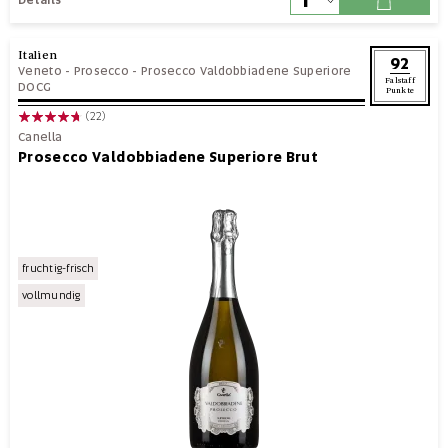
Italien
92
Veneto
-
Prosecco
-
Prosecco Valdobbiadene Superiore
Falstaff
DOCG
Punkte
(22)
Canella
Prosecco Valdobbiadene Superiore Brut
fruchtig-frisch
vollmundig