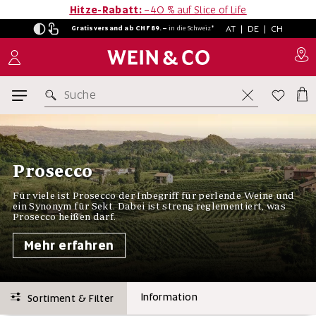
Hitze-Rabatt:
−40 % auf Slice of Life
AT
|
DE
|
CH
Gratisversand ab CHF 89.–
in
die Schweiz*
Suche
Prosecco
Für viele ist Prosecco der Inbegriff für perlende Weine und
ein Synonym für Sekt. Dabei ist streng reglementiert, was
Prosecco heißen darf.
Mehr erfahren
Information
Sortiment & Filter