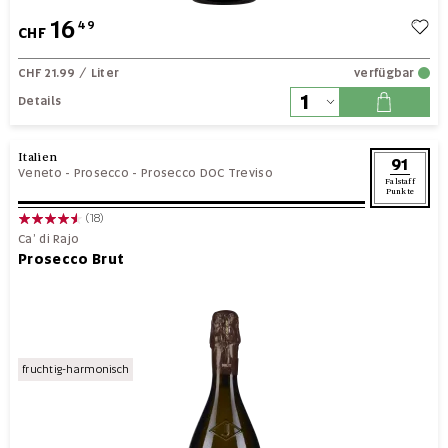
16
49
CHF
CHF 21.99
/ Liter
verfügbar
Details
Italien
91
Veneto
-
Prosecco
-
Prosecco DOC Treviso
Falstaff
Punkte
(18)
Ca’ di Rajo
Prosecco Brut
fruchtig-harmonisch