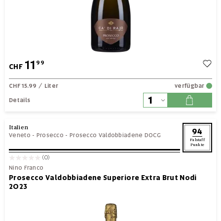
11
99
CHF
CHF 15.99
/ Liter
verfügbar
Details
Italien
94
Veneto
-
Prosecco
-
Prosecco Valdobbiadene DOCG
Falstaff
Punkte
(0)
Nino Franco
Prosecco Valdobbiadene Superiore Extra Brut Nodi
2023