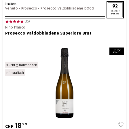
Italien
92
Veneto
-
Prosecco
-
Prosecco Valdobbiadene DOCG
Falstaff
Punkte
(16)
Nino Franco
Prosecco Valdobbiadene Superiore Brut
fruchtig-harmonisch
mineralisch
18
99
CHF