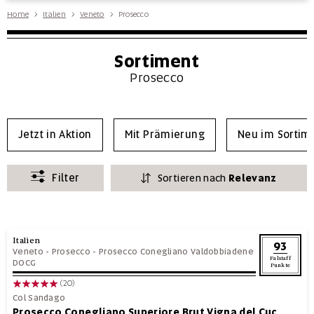
Home
Italien
Veneto
Prosecco
Sortiment
Prosecco
Jetzt in Aktion
Mit Prämierung
Neu im Sortim
Filter
Sortieren nach
Relevanz
Italien
93
Veneto
-
Prosecco
-
Prosecco Conegliano Valdobbiadene
Falstaff
DOCG
Punkte
(20)
Col Sandago
Prosecco Conegliano Superiore Brut Vigna del Cuc