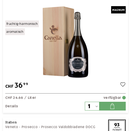
fruchtig-harmonisch
aromatisch
36
99
CHF
CHF 24.66
/ Liter
verfügbar
Details
Italien
93
Veneto
-
Prosecco
-
Prosecco Valdobbiadene DOCG
Falstaff