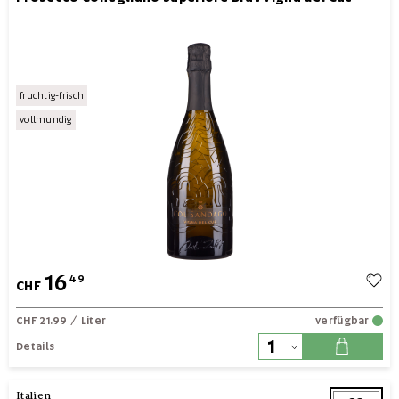
fruchtig-frisch
vollmundig
16
49
CHF
CHF 21.99
/ Liter
verfügbar
Details
Italien