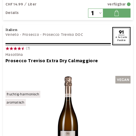
CHF 14.99
/ Liter
verfügbar
Details
Italien
91
Veneto
-
Prosecco
-
Prosecco Treviso DOC
A la Carte
Punkte
(7)
Masottina
Prosecco Treviso Extra Dry Calmaggiore
fruchtig-harmonisch
aromatisch