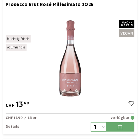
Prosecco Brut Rosé Millesimato 2025
fruchtig-frisch
vollmundig
13
49
CHF
CHF 17.99
/ Liter
verfügbar
Details