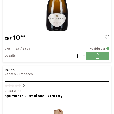
10
99
CHF
CHF 14.65
/ Liter
verfügbar
Details
Italien
Veneto
-
Prosecco
(0)
Giusti Wine
Spumante Just Blanc Extra Dry