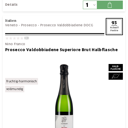
Details
Italien
93
Veneto
-
Prosecco
-
Prosecco Valdobbiadene DOCG
Falstaff
Punkte
(0)
Nino Franco
Prosecco Valdobbiadene Superiore Brut Halbflasche
fruchtig-harmonisch
vollmundig