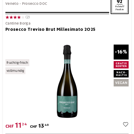
92
Veneto
-
Prosecco DOC
Falstaff
Punkte
(2)
Cantine Borga
Prosecco Treviso Brut Millesimato 2025
-16%
fruchtig-frisch
vollmundig
11
24
13
49
CHF
CHF