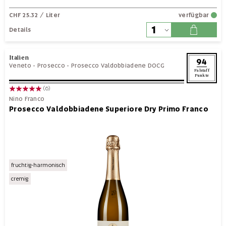
CHF 25.32
/ Liter
verfügbar
Details
Italien
94
Veneto
-
Prosecco
-
Prosecco Valdobbiadene DOCG
Falstaff
Punkte
(6)
Nino Franco
Prosecco Valdobbiadene Superiore Dry Primo Franco
fruchtig-harmonisch
cremig