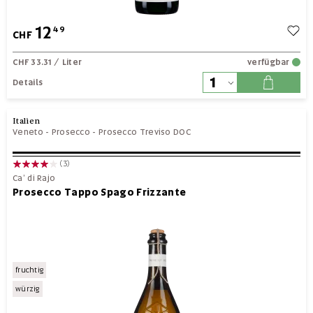
12
49
CHF
CHF 33.31
/ Liter
verfügbar
Details
Italien
Veneto
-
Prosecco
-
Prosecco Treviso DOC
(3)
Ca’ di Rajo
Prosecco Tappo Spago Frizzante
fruchtig
würzig