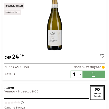
fruchtig-frisch
mineralisch
24
49
CHF
CHF 32.65
/ Liter
Noch 3× verfügbar
Details
Italien
90
Veneto
-
Prosecco DOC
Falstaff
Punkte
(0)
Cantine Borga