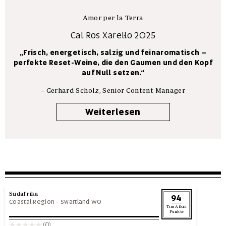
Amor per la Terra
Cal Ros Xarel·lo 2025
„Frisch, energetisch, salzig und feinaromatisch –
perfekte Reset-Weine, die den Gaumen und den Kopf
auf Null setzen.“
–
Gerhard Scholz, Senior Content Manager
Weiterlesen
Südafrika
94
Coastal Region
-
Swartland WO
Tim Atkin
Punkte
(0)