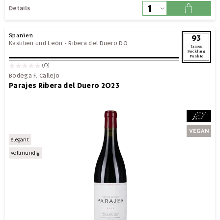
Details
Spanien
93
Kastilien und León
-
Ribera del Duero DO
James
Suckling
Punkte
(0)
Bodega F. Callejo
Parajes Ribera del Duero 2023
elegant
vollmundig