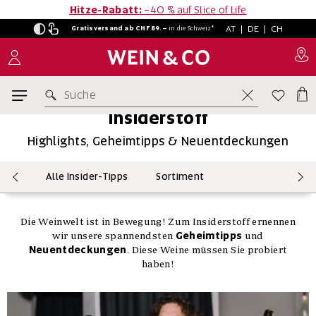
Hitze-Rabatt:
−40 % auf Slice of Life
AT
|
DE
|
CH
Gratisversand ab CHF 89.–
in
die Schweiz*
Insiderstoff Sortiment
Suche
Insiderstoff
Highlights, Geheimtipps & Neuentdeckungen
Alle Insider-Tipps
Sortiment
Die Weinwelt ist in Bewegung! Zum Insiderstoff ernennen
Geheimtipps
wir unsere spannendsten
und
Neuentdeckungen
. Diese Weine müssen Sie probiert
haben!