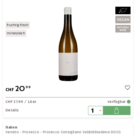
fruchtig-frisch
mineralisch
20
99
CHF
CHF 27.99
/ Liter
verfügbar
Details
Italien
Veneto
-
Prosecco
-
Prosecco Conegliano Valdobbiadene DOCG