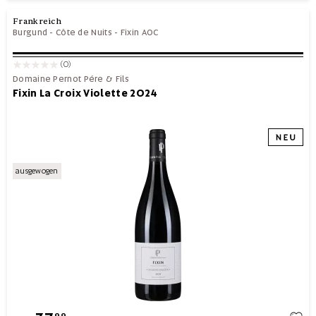
Frankreich
Burgund
-
Côte de Nuits
-
Fixin AOC
(0)
Domaine Pernot Pére & Fils
Fixin La Croix Violette 2024
ausgewogen
99