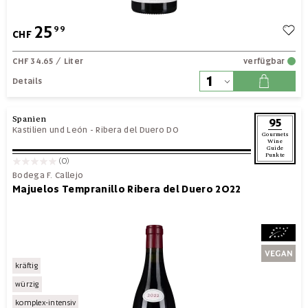
25
99
CHF
CHF 34.65
/ Liter
verfügbar
Details
Spanien
95
Kastilien und León
-
Ribera del Duero DO
Gourmets
Wine
Guide
Punkte
(0)
Bodega F. Callejo
Majuelos Tempranillo Ribera del Duero 2022
kräftig
würzig
komplex-intensiv