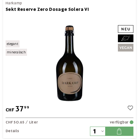
Harkamp
Sekt Reserve Zero Dosage Solera VI
elegant
mineralisch
37
99
CHF
CHF 50.65
/ Liter
verfügbar
Details