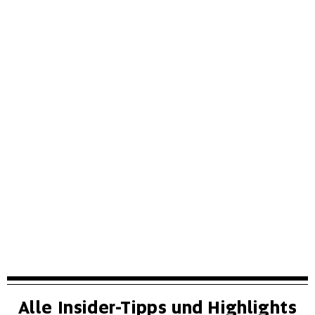
Insiderstoff: Salwey
Ein Statement für badische Weinbaukunst auf
Weltniveau
Alle Insider-Tipps und Highlights