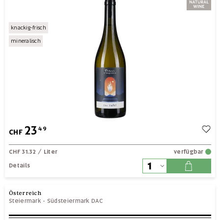
knackig-frisch
mineralisch
23
49
CHF
CHF 31.32
/ Liter
verfügbar
Details
Österreich
Steiermark
-
Südsteiermark DAC