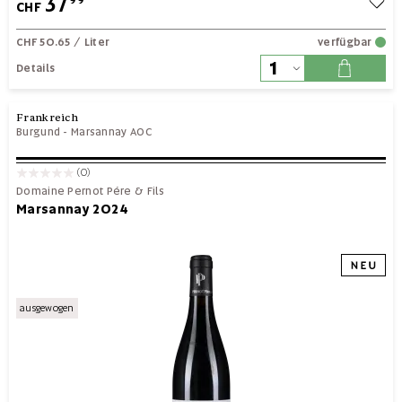
37
CHF
CHF 50.65
/ Liter
verfügbar
Details
Frankreich
Burgund
-
Marsannay AOC
(0)
Domaine Pernot Pére & Fils
Marsannay 2024
ausgewogen