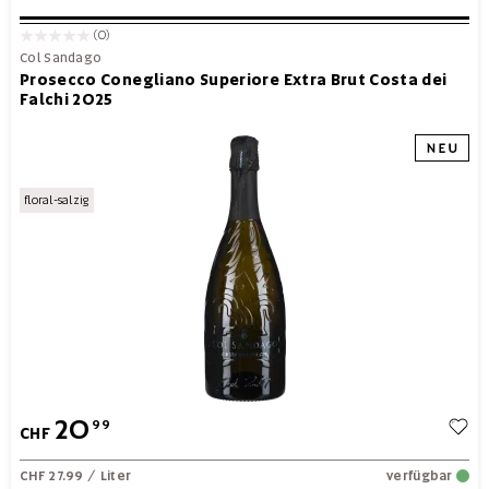
(0)
Col Sandago
Prosecco Conegliano Superiore Extra Brut Costa dei
Falchi 2025
floral-salzig
20
99
CHF
CHF 27.99
/ Liter
verfügbar