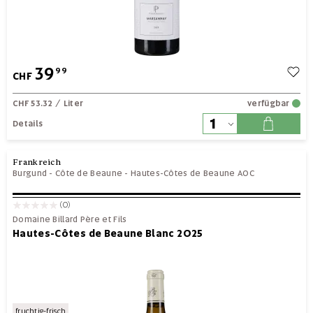
39
99
CHF
CHF 53.32
/ Liter
verfügbar
Details
Frankreich
Burgund
-
Côte de Beaune
-
Hautes-Côtes de Beaune AOC
(0)
Domaine Billard Père et Fils
Hautes-Côtes de Beaune Blanc 2025
fruchtig-frisch