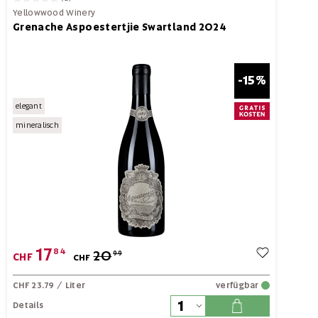
Yellowwood Winery
Grenache Aspoestertjie Swartland 2024
-15%
elegant
mineralisch
17
84
20
99
CHF
CHF
CHF 23.79
/ Liter
verfügbar
Details