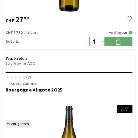
27
99
CHF
CHF 37.32
/ Liter
verfügbar
Details
Frankreich
Bourgogne AOC
(0)
La Soeur Cadette
Bourgogne Aligoté 2025
fruchtig-frisch