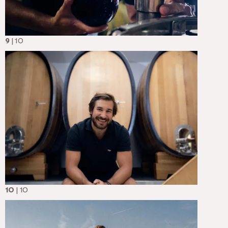
9
| 10
10
| 10