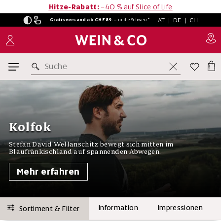
Hitze-Rabatt:
−40 % auf Slice of Life
AT
|
DE
|
CH
Gratisversand ab CHF 89.–
in
die Schweiz*
Suche
Kolfok
Stefan David Wellanschitz bewegt sich mitten im
Blaufränkischland auf spannenden Abwegen.
Mehr erfahren
Information
Impressionen
Sortiment & Filter