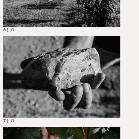
6
| 10
7
| 10