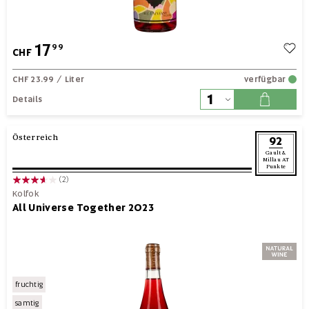
17
99
CHF
CHF 23.99
/ Liter
verfügbar
Details
Österreich
92
Gault &
Millau AT
Punkte
(2)
Kolfok
All Universe Together 2023
fruchtig
samtig