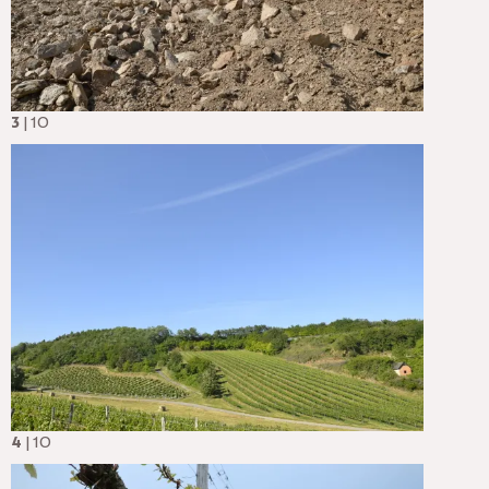
3
| 10
4
| 10