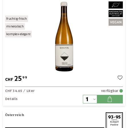
fruchtig-frisch
mineralisch
komplex-elegant
25
99
CHF
CHF 34.65
/ Liter
verfügbar
Details
Österreich
93-95
Falstaff
Punkte