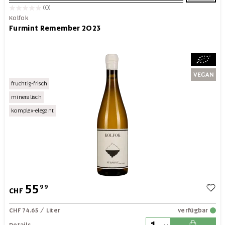
(0)
Kolfok
Furmint Remember 2023
fruchtig-frisch
mineralisch
komplex-elegant
55
99
CHF
CHF 74.65
/ Liter
verfügbar
Details